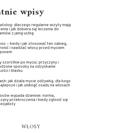
atnie wpisy
tolog: dlaczego regularne wizyty mają
enie i jak dobiera się leczenie do
lemów z jamą ustną
oo – kiedy i jak stosować ten zabieg,
ronić i nawilżać włosy przed myciem
ponem
 szorstkie po myciu: przyczyny i
wdzone sposoby na odzyskanie
ości i blasku
sh: jak działa mycie odżywką, dla kogo
najlepsze i jak uniknąć osadu na włosach
łosów wypada dziennie: norma,
zyny przekroczenia i kiedy zgłosić się
ecjalisty
WŁOSY