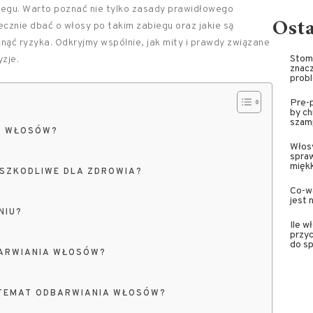
biegu. Warto poznać nie tylko zasady prawidłowego
Ost
ecznie dbać o włosy po takim zabiegu oraz jakie są
knąć ryzyka. Odkryjmy wspólnie, jak mity i prawdy związane
Stoma
zje.
znacz
prob
Pre-p
by ch
szam
A WŁOSÓW?
Włosy
spra
miękk
SZKODLIWE DLA ZDROWIA?
Co-wa
jest 
NIU?
Ile w
przyc
do sp
BARWIANIA WŁOSÓW?
 TEMAT ODBARWIANIA WŁOSÓW?