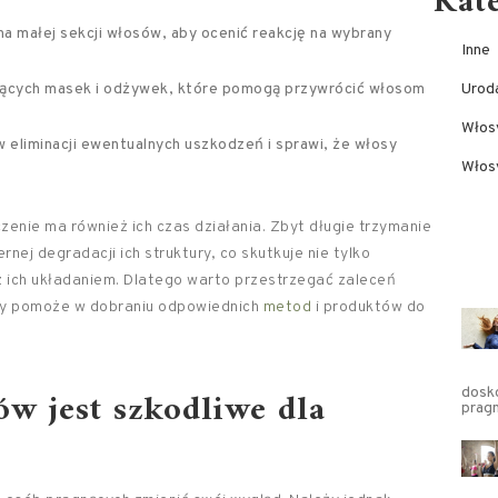
Kat
 małej sekcji włosów, aby ocenić reakcję na wybrany
Inne
ających masek i odżywek, które pomogą przywrócić włosom
Urod
Włos
eliminacji ewentualnych uszkodzeń i sprawi, że włosy
Włosy
enie ma również ich czas działania. Zbyt długie trzymanie
ej degradacji ich struktury, co skutkuje nie tylko
 ich układaniem. Dlatego warto przestrzegać zaleceń
óry pomoże w dobraniu odpowiednich
metod
i produktów do
w jest szkodliwe dla
dosko
prag