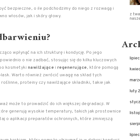
ć bezpieczne, o ile podchodzimy do niego z rozwagą i
z twa
no włosów, jak i skóry głowy.
nasz
dbarwieniu?
Arc
ąco wpłynąć na ich strukturę i kondycję. Po jego
lipie
powiednio o nie zadbać, stosując się do kilku kluczowych
 po kosmetyki
nawilżające
i
regenerujące
, które pomogą
kwie
blask. Warto również zwrócić uwagę na skład tych
marz
e
roślinne, proteiny czy nawilżające składniki, takie jak
luty 
styc
waż może to prowadzić do ich większej degradacji. W
tóre generują wysokie temperatury, takich jak prostownice
list
ętaj o aplikacji preparatów ochronnych, które zmniejszą
sier
lipie