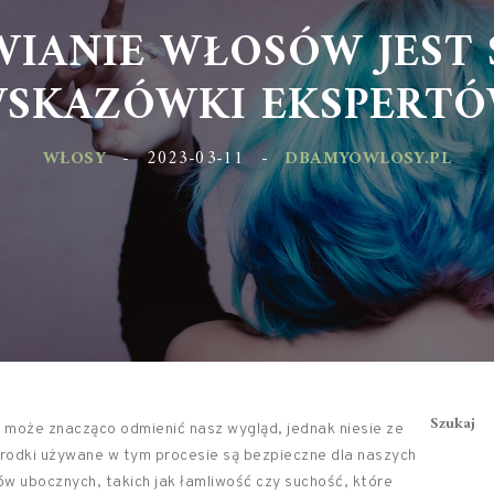
WIANIE WŁOSÓW JEST 
SKAZÓWKI EKSPERT
WŁOSY
-
2023-03-11
-
DBAMYOWLOSY.PL
Szukaj
 może znacząco odmienić nasz wygląd, jednak niesie ze
środki używane w tym procesie są bezpieczne dla naszych
w ubocznych, takich jak łamliwość czy suchość, które