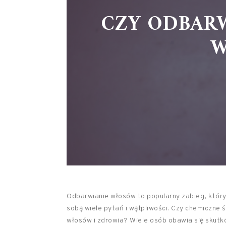
CZY ODBAR
W
Odbarwianie włosów to popularny zabieg, który
sobą wiele pytań i wątpliwości. Czy chemiczne 
włosów i zdrowia? Wiele osób obawia się skutkó