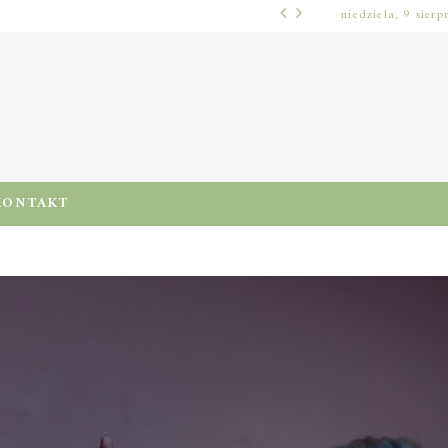
niedziela, 9 sierp
WŁOSY – PIELĘGNACJA
PRE-POO – KIEDY I JAK STOSOWAĆ TEN ZABIEG, BY CHRONIĆ I NAWILŻAĆ WŁOSY PRZED MYCIEM SZAMPONEM
KONTAKT