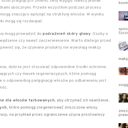
 osób pragnących zmienić swój wygląd. Należy jednak
kosme
utkami ubocznymi. Przede wszystkim podczas procesu
e mogą znacząco wpłynąć na strukturę włosów. W wyniku
wki mogą się rozdwajać.
spos
Szcz
niu mogą prowadzić do
podrażnień skóry głowy
. Osoby o
wędzenie czy nawet zaczerwienienie. Warto dlatego przed
pewnić się, że używane produkty nie wywołają reakcji
makij
nia, dobrze jest stosować odpowiednie środki ochronne.
ających czy masek regeneracyjnych, które pomogą
 o odpowiednią pielęgnację włosów po odbarwieniu jest
osią
móc:
ne dla włosów farbowanych
, aby utrzymać ich nawilżenie.
cych
, które pomogą zregenerować zniszczone włosy.
znisz
acji, na przykład przez ograniczenie użycia prostownicy
praw