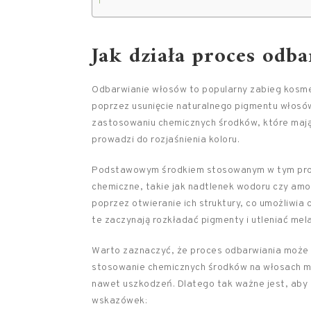
Jak działa proces odb
Odbarwianie włosów to popularny zabieg kosmet
poprzez usunięcie naturalnego pigmentu włosów, 
zastosowaniu chemicznych środków, które mają n
prowadzi do rozjaśnienia koloru.
Podstawowym środkiem stosowanym w tym pro
chemiczne, takie jak nadtlenek wodoru czy amon
poprzez otwieranie ich struktury, co umożliwia
te zaczynają rozkładać pigmenty i utleniać mel
Warto zaznaczyć, że proces odbarwiania może
stosowanie chemicznych środków na włosach moż
nawet uszkodzeń. Dlatego tak ważne jest, aby 
wskazówek: