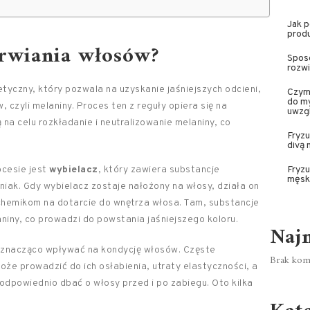
Jak p
prod
arwiania włosów?
Sposo
rozwi
yczny, który pozwala na uzyskanie jaśniejszych odcieni,
Czym
do my
czyli melaniny. Proces ten z reguły opiera się na
uwzg
a celu rozkładanie i neutralizowanie melaniny, co
Fryzu
divą 
cesie jest
wybielacz
, który zawiera substancje
Fryzu
męsk
iak. Gdy wybielacz zostaje nałożony na włosy, działa on
 chemikom na dotarcie do wnętrza włosa. Tam, substancje
aniny, co prowadzi do powstania jaśniejszego koloru.
Naj
 znacząco wpływać na kondycję włosów. Częste
Brak kome
e prowadzić do ich osłabienia, utraty elastyczności, a
odpowiednio dbać o włosy przed i po zabiegu. Oto kilka