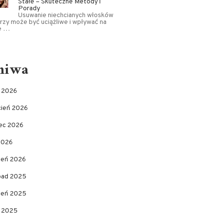
Stałe – Skuteczne Metody i
Porady
Usuwanie niechcianych włosków
rzy może być uciążliwe i wpływać na
e …
hiwa
c 2026
cień 2026
ec 2026
2026
zeń 2026
opad 2025
pień 2025
c 2025