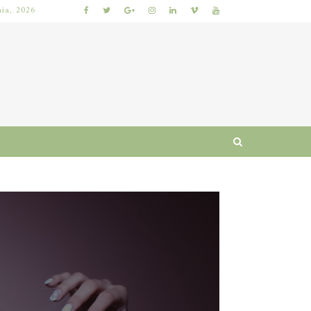
nia, 2026
 I RUTYNA
WŁOSY SZORSTKIE PO MYCIU: PRZYCZYNY I SPRAWDZONE SPOSOBY NA ODZYSKANIE MIĘKKOŚCI I BLASKU