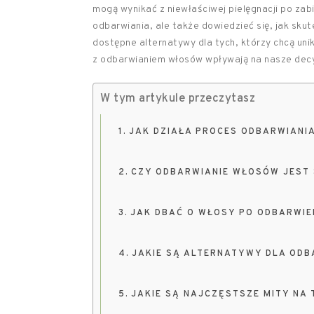
mogą wynikać z niewłaściwej pielęgnacji po za
odbarwiania, ale także dowiedzieć się, jak skut
dostępne alternatywy dla tych, którzy chcą uni
z odbarwianiem włosów wpływają na nasze decy
W tym artykule przeczytasz
JAK DZIAŁA PROCES ODBARWIANI
CZY ODBARWIANIE WŁOSÓW JEST 
JAK DBAĆ O WŁOSY PO ODBARWIE
JAKIE SĄ ALTERNATYWY DLA OD
JAKIE SĄ NAJCZĘSTSZE MITY NA