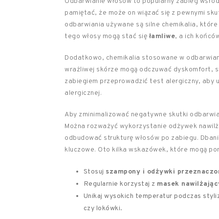
Odbarwianie włosów to popularny zabieg wśród
pamiętać, że może on wiązać się z pewnymi sk
odbarwiania używane są silne chemikalia, któr
tego włosy mogą stać się
łamliwe
, a ich końcó
Dodatkowo, chemikalia stosowane w odbarwia
wrażliwej skórze mogą odczuwać dyskomfort, s
zabiegiem przeprowadzić test alergiczny, aby u
alergicznej.
Aby zminimalizować negatywne skutki odbarwia
Można rozważyć wykorzystanie odżywek nawilż
odbudować strukturę włosów po zabiegu. Dbanie
kluczowe. Oto kilka wskazówek, które mogą po
Stosuj
szampony i odżywki przeznaczo
Regularnie korzystaj z
masek nawilżają
Unikaj wysokich temperatur podczas styliz
czy lokówki.