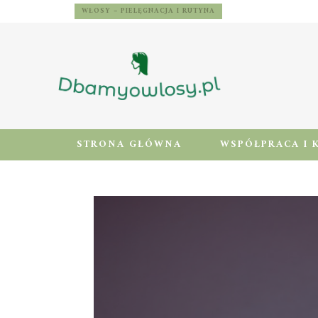
WŁOSY – PIELĘGNACJA I RUTYNA
STRONA GŁÓWNA
WSPÓŁPRACA I 