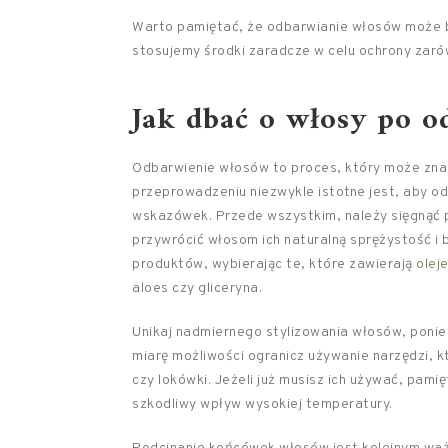
Warto pamiętać, że odbarwianie włosów może by
stosujemy środki zaradcze w celu ochrony zarów
Jak dbać o włosy
po o
Odbarwienie włosów to proces, który może znacz
przeprowadzeniu niezwykle istotne jest, aby od
wskazówek. Przede wszystkim, należy sięgnąć
przywrócić włosom ich naturalną sprężystość i 
produktów, wybierając te, które zawierają
olej
aloes czy gliceryna.
Unikaj nadmiernego stylizowania włosów, ponie
miarę możliwości ogranicz używanie narzędzi, k
czy lokówki. Jeżeli już musisz ich używać, pami
szkodliwy wpływ wysokiej temperatury.