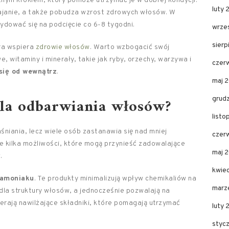
ym krokiem, który pomoże utrzymać je w dobrej kondycji.
luty
ajanie, a także pobudza wzrost zdrowych włosów. W
dować się na podcięcie co 6-8 tygodni.
wrze
sier
óra wspiera
zdrowie włosów
. Warto wzbogacić swój
 witaminy i minerały, takie jak ryby, orzechy, warzywa i
czer
się od wewnątrz
.
maj 
dla odbarwiania włosów?
grud
list
niania, lecz wiele osób zastanawia się nad mniej
czer
je kilka możliwości, które mogą przynieść zadowalające
maj 
.
kwie
 amoniaku
. Te produkty minimalizują wpływ chemikaliów na
marz
 dla struktury włosów, a jednocześnie pozwalają na
ierają nawilżające składniki, które pomagają utrzymać
luty 
styc