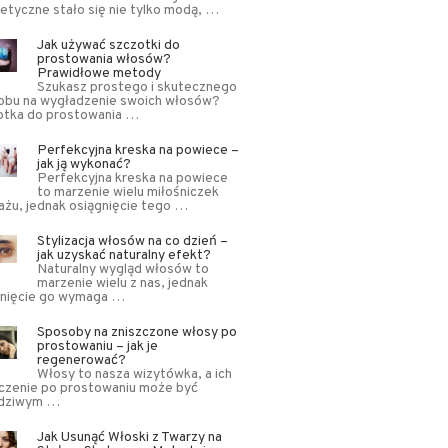
tyczne stało się nie tylko modą, …
Jak używać szczotki do
prostowania włosów?
Prawidłowe metody
Szukasz prostego i skutecznego
obu na wygładzenie swoich włosów?
otka do prostowania …
Perfekcyjna kreska na powiece –
jak ją wykonać?
Perfekcyjna kreska na powiece
to marzenie wielu miłośniczek
ażu, jednak osiągnięcie tego …
Stylizacja włosów na co dzień –
jak uzyskać naturalny efekt?
Naturalny wygląd włosów to
marzenie wielu z nas, jednak
gnięcie go wymaga …
Sposoby na zniszczone włosy po
prostowaniu – jak je
regenerować?
Włosy to nasza wizytówka, a ich
czenie po prostowaniu może być
dziwym …
Jak Usunąć Włoski z Twarzy na