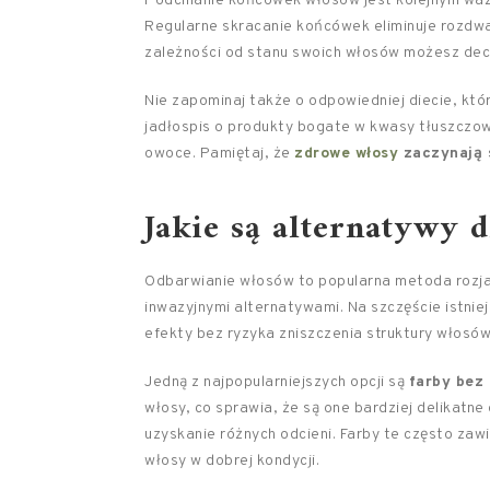
Podcinanie końcówek włosów jest kolejnym ważn
Regularne skracanie końcówek eliminuje rozdw
zależności od stanu swoich włosów możesz decy
Nie zapominaj także o odpowiedniej diecie, kt
jadłospis o produkty bogate w kwasy tłuszczowe,
owoce. Pamiętaj, że
zdrowe włosy
zaczynają 
Jakie są alternatywy 
Odbarwianie włosów to popularna metoda rozjaś
inwazyjnymi alternatywami. Na szczęście istnie
efekty bez ryzyka zniszczenia struktury włosów
Jedną z najpopularniejszych opcji są
farby bez
włosy, co sprawia, że są one bardziej delikatne
uzyskanie różnych odcieni. Farby te często zaw
włosy w dobrej kondycji.