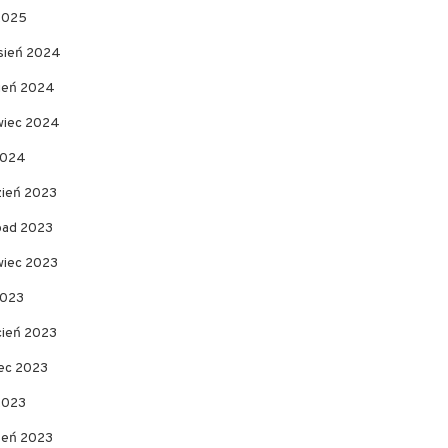
 2025
sień 2024
pień 2024
wiec 2024
2024
zień 2023
opad 2023
wiec 2023
2023
cień 2023
ec 2023
2023
zeń 2023