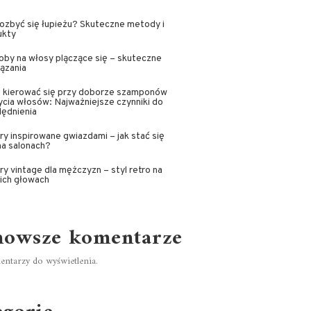
ozbyć się łupieżu? Skuteczne metody i
ukty
by na włosy plączące się – skuteczne
ązania
 kierować się przy doborze szamponów
cia włosów: Najważniejsze czynniki do
lędnienia
ry inspirowane gwiazdami – jak stać się
na salonach?
ry vintage dla mężczyzn – styl retro na
ich głowach
nowsze komentarze
ntarzy do wyświetlenia.