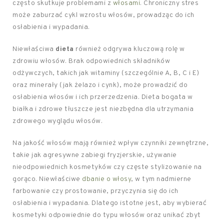
często skutkuje problemami z
włosami
. Chroniczny stres
może zaburzać cykl wzrostu włosów, prowadząc do ich
osłabienia i wypadania.
Niewłaściwa
dieta
również odgrywa kluczową rolę w
zdrowiu włosów. Brak odpowiednich składników
odżywczych, takich jak witaminy (szczególnie A, B, C i E)
oraz minerały (jak żelazo i cynk), może prowadzić do
osłabienia włosów i ich przerzedzenia. Dieta bogata w
białka i zdrowe tłuszcze jest niezbędna dla utrzymania
zdrowego wyglądu włosów.
Na jakość włosów mają również wpływ czynniki zewnętrzne,
takie jak agresywne zabiegi fryzjerskie, używanie
nieodpowiednich kosmetyków czy częste stylizowanie na
gorąco. Niewłaściwe
dbanie o włosy
, w tym nadmierne
farbowanie czy prostowanie, przyczynia się do ich
osłabienia i wypadania. Dlatego istotne jest, aby wybierać
kosmetyki odpowiednie do typu włosów oraz unikać zbyt