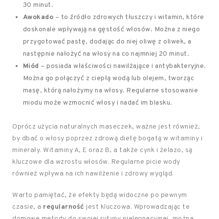
30 minut.
Awokado
– to źródło zdrowych tłuszczy i witamin, które
doskonale wpływają na gęstość włosów. Można z niego
przygotować pastę, dodając do niej oliwę z oliwek, a
następnie nałożyć na włosy na co najmniej 20 minut.
Miód
– posiada właściwości nawilżające i antybakteryjne.
Można go połączyć z ciepłą wodą lub olejem, tworząc
masę, którą nałożymy na włosy. Regularne stosowanie
miodu może wzmocnić włosy i nadać im blasku.
Oprócz użycia naturalnych maseczek, ważne jest również,
by dbać o włosy poprzez zdrową dietę bogatą w witaminy i
minerały. Witaminy A, E oraz B, a także cynk i żelazo, są
kluczowe dla wzrostu włosów. Regularne picie wody
również wpływa na ich nawilżenie i zdrowy wygląd.
Warto pamiętać, że efekty będą widoczne po pewnym
czasie, a
regularność
jest kluczowa. Wprowadzając te
domowe metody do swojej rutyny pielęgnacyjnej, można