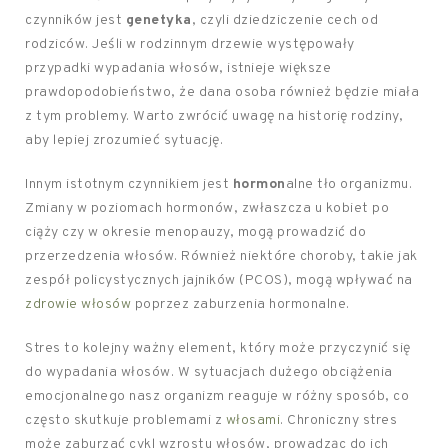
czynników jest
genetyka
, czyli dziedziczenie cech od
rodziców. Jeśli w rodzinnym drzewie występowały
przypadki wypadania włosów, istnieje większe
prawdopodobieństwo, że dana osoba również będzie miała
z tym problemy. Warto zwrócić uwagę na historię rodziny,
aby lepiej zrozumieć sytuację.
Innym istotnym czynnikiem jest
hormon
alne tło organizmu.
Zmiany w poziomach hormonów, zwłaszcza u kobiet po
ciąży czy w okresie menopauzy, mogą prowadzić do
przerzedzenia włosów. Również niektóre choroby, takie jak
zespół policystycznych jajników (PCOS), mogą wpływać na
zdrowie włosów
poprzez zaburzenia hormonalne.
Stres to kolejny ważny element, który może przyczynić się
do wypadania włosów. W sytuacjach dużego obciążenia
emocjonalnego nasz organizm reaguje w różny sposób, co
często skutkuje problemami z
włosami
. Chroniczny stres
może zaburzać cykl wzrostu włosów, prowadząc do ich