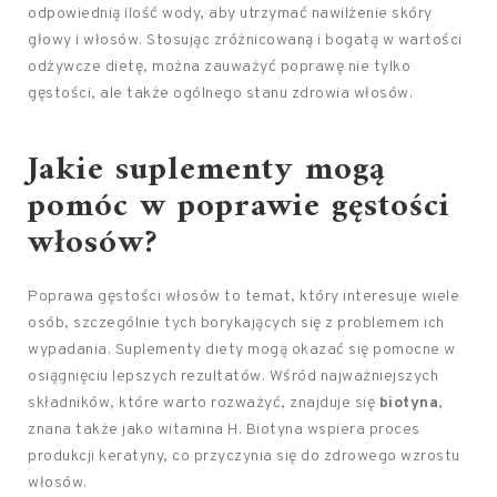
odpowiednią ilość wody, aby utrzymać nawilżenie skóry
głowy i włosów. Stosując zróżnicowaną i bogatą w wartości
odżywcze dietę, można zauważyć poprawę nie tylko
gęstości, ale także ogólnego stanu zdrowia włosów.
Jakie suplementy mogą
pomóc w poprawie gęstości
włosów?
Poprawa gęstości włosów to temat, który interesuje wiele
osób, szczególnie tych borykających się z problemem ich
wypadania. Suplementy diety mogą okazać się pomocne w
osiągnięciu lepszych rezultatów. Wśród najważniejszych
składników, które warto rozważyć, znajduje się
biotyna
,
znana także jako witamina H. Biotyna wspiera proces
produkcji keratyny, co przyczynia się do zdrowego wzrostu
włosów.