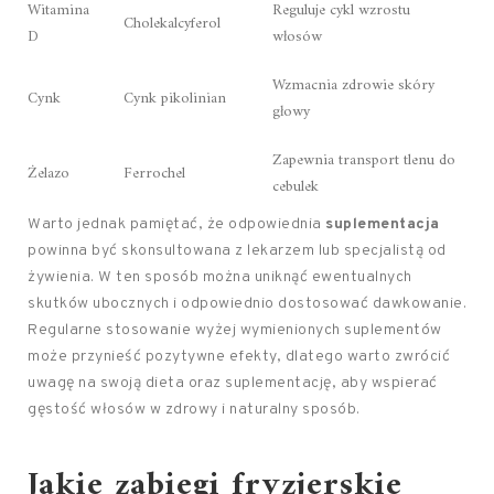
Witamina
Reguluje cykl wzrostu
Cholekalcyferol
D
włosów
Wzmacnia zdrowie skóry
Cynk
Cynk pikolinian
głowy
Zapewnia transport tlenu do
Żelazo
Ferrochel
cebulek
Warto jednak pamiętać, że odpowiednia
suplementacja
powinna być skonsultowana z lekarzem lub specjalistą od
żywienia. W ten sposób można uniknąć ewentualnych
skutków ubocznych i odpowiednio dostosować dawkowanie.
Regularne stosowanie wyżej wymienionych suplementów
może przynieść pozytywne efekty, dlatego warto zwrócić
uwagę na swoją dieta oraz suplementację, aby wspierać
gęstość włosów w zdrowy i naturalny sposób.
Jakie zabiegi fryzjerskie