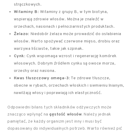
strączkowych.
Witaminy B
: Witaminy z grupy B, w tym biotyna,
wspierają zdrowie włosów. Można je znaleźć w
orzechach, nasionach i pełnoziarnistych produktach.
Żelazo
: Niedobór żelaza może prowadzić do osłabienia
włosów. Warto spożywać czerwone mięso, drobiu oraz
warzywa liściaste, takie jak szpinak.
Cynk
: Cynk wspomaga wzrost i regenerację komórek
włosowych. Dobrym źródłem cynku są owoce morza,
orzechy oraz nasiona.
Kwas tłuszczowy omega-3
: Te zdrowe tłuszcze,
obecne w rybach, orzechach włoskich i siemieniu lnianym,
nawilżają włosy i poprawiają ich elastyczność.
Odpowiedni bilans tych składników odżywczych może
znacząco wpłynąć na
gęstość włosów
. Należy jednak
pamiętać, że każdy organizm jest inny i musi być
dopasowany do indywidualnych potrzeb. Warto również pić