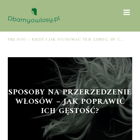
PRE-POO – KIEDY I JAK STOSOWAĆ TEN ZABIEG, BY CHRONIĆ I NAWILŻAĆ WŁOSY PRZED MYCIEM SZAMPONEM
SPOSOBY NA PRZERZEDZENIE
WŁOSÓW – JAK POPRAWIĆ
ICH GĘSTOŚĆ?