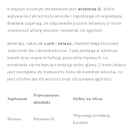
Kolejnym istotnym składnikiem jest
witamina D
, która
wpływa na cykl wzrostu włosów i zapobiega ich wypadaniu.
Badania sugerują, że odpowiedni poziom witaminy D może
zmniejszyć utratę włosów i wspierać ich gęstość.
Minerały, takie jak
cynk
i
żelazo
, również mają kluczowe
znaczenie dla zdrowia włosów. Cynk pomaga w syntezie
białek oraz wspiera funkcję gruczołów łojowych, co
przekłada się na lepszą kondycję skóry głowy. Z kolei żelazo
jest niezbędne do transportu tlenu do komórek włosów, co
jest istotne dla ich wzrostu oraz utrzymania gęstości.
Najważniejsze
Suplement
Efekty na włosy
składniki
Wspomaga produkcję
Biotyna
Witamina H
keratyny