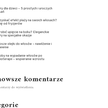
ry dla dzieci – 5 prostych i uroczych
sań
zyskać efekt plaży na swoich włosach?
ię od fryzjerów
robić upięcie na boku? Eleganckie
ry na specjalne okazje
psze olejki do włosów – nawilżenie i
wienie
oby na wypadanie włosów po
oterapii – wspieranie wzrostu
nowsze komentarze
ntarzy do wyświetlenia.
egorie