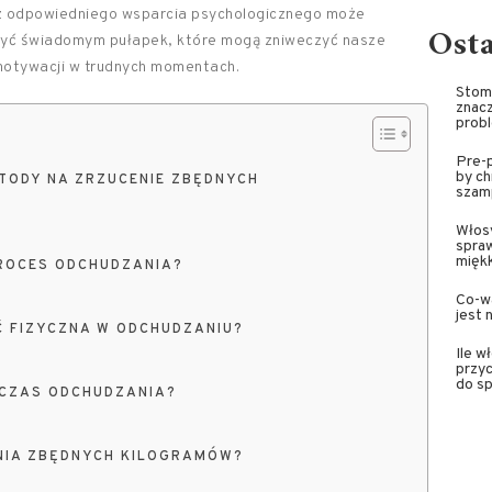
az odpowiedniego wsparcia psychologicznego może
Ost
 być świadomym pułapek, które mogą zniweczyć nasze
 motywacji w trudnych momentach.
Stoma
znacz
prob
Pre-p
by ch
TODY NA ZRZUCENIE ZBĘDNYCH
szam
Włosy
spra
miękk
ROCES ODCHUDZANIA?
Co-wa
jest 
 FIZYCZNA W ODCHUDZANIU?
Ile w
przyc
do sp
DCZAS ODCHUDZANIA?
NIA ZBĘDNYCH KILOGRAMÓW?