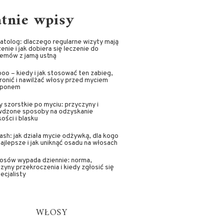
atnie wpisy
tolog: dlaczego regularne wizyty mają
enie i jak dobiera się leczenie do
lemów z jamą ustną
oo – kiedy i jak stosować ten zabieg,
ronić i nawilżać włosy przed myciem
ponem
 szorstkie po myciu: przyczyny i
wdzone sposoby na odzyskanie
ości i blasku
sh: jak działa mycie odżywką, dla kogo
najlepsze i jak uniknąć osadu na włosach
łosów wypada dziennie: norma,
zyny przekroczenia i kiedy zgłosić się
ecjalisty
WŁOSY