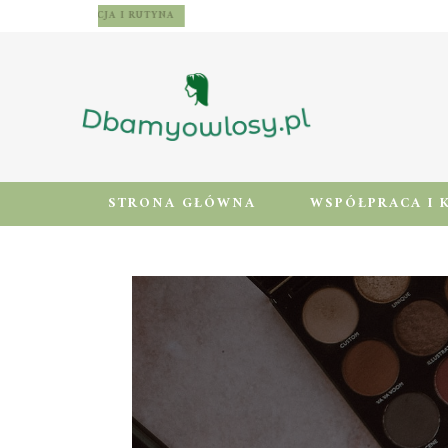
WŁOSY – PIELĘGNACJA I RUTYNA
STRONA GŁÓWNA
WSPÓŁPRACA I 