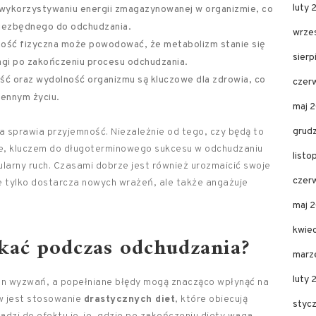
luty
wykorzystywaniu energii zmagazynowanej w organizmie, co
niezbędnego do odchudzania.
wrze
ość fizyczna może powodować, że metabolizm stanie się
sier
wagi po zakończeniu procesu odchudzania.
ć oraz wydolność organizmu są kluczowe dla zdrowia, co
czer
iennym życiu.
maj 
grud
a sprawia przyjemność. Niezależnie od tego, czy będą to
ie, kluczem do długoterminowego sukcesu w odchudzaniu
list
larny ruch. Czasami dobrze jest również urozmaicić swoje
czer
ie tylko dostarcza nowych wrażeń, ale także angażuje
maj 
kwie
ikać podczas odchudzania?
marz
luty 
en wyzwań, a popełniane błędy mogą znacząco wpłynąć na
w jest stosowanie
drastycznych diet
, które obiecują
styc