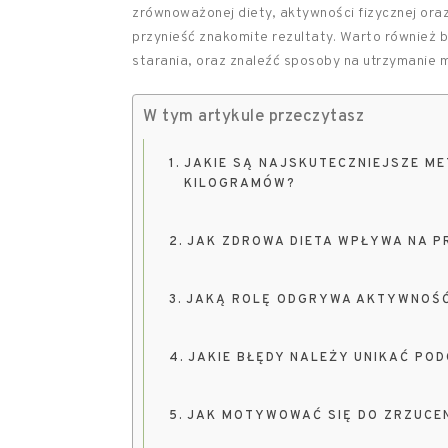
zrównoważonej diety, aktywności fizycznej or
przynieść znakomite rezultaty. Warto również
starania, oraz znaleźć sposoby na utrzymanie
W tym artykule przeczytasz
JAKIE SĄ NAJSKUTECZNIEJSZE ME
KILOGRAMÓW?
JAK ZDROWA DIETA WPŁYWA NA P
JAKĄ ROLĘ ODGRYWA AKTYWNOŚĆ
JAKIE BŁĘDY NALEŻY UNIKAĆ PO
JAK MOTYWOWAĆ SIĘ DO ZRZUCE