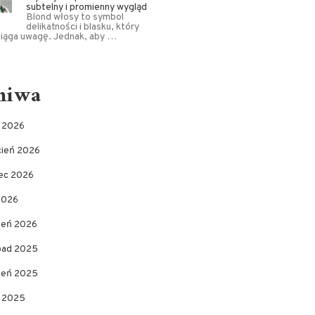
subtelny i promienny wygląd
Blond włosy to symbol
delikatności i blasku, który
ciąga uwagę. Jednak, aby …
hiwa
c 2026
cień 2026
ec 2026
2026
zeń 2026
opad 2025
pień 2025
c 2025