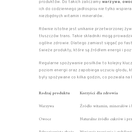
produktów. Do takich zaliczamy
warzywa
,
owo
ich do codziennego jadłospisu nie tylko wspier
niezbędnych witamin i minerałów.
Równie istotne jest unikanie przetworzonej żywno
tłuszczów trans. Takie składniki mogą prowadz
ogólne zdrowie. Dlatego zamiast sięgać po fas
świeże produkty, które są źródłem energii i po
Regularne spożywanie posiłków to kolejny kluc
poziom energii oraz zapobiega uczuciu głodu, k
były spożywane co kilka godzin, co pozwala na 
Rodzaj produktu
Korzyści dla zdrowia
Warzywa
Źródło witamin, minerałów i 
Owoce
Naturalne źródło cukrów i prz