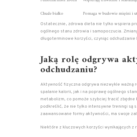
Pełnoziarniste zboża
Wspierają trawienie i stabiliz
Chude białko
Pomaga w budowie mięśni i ut
Ostatecznie, zdrowa dieta nie tylko wspiera pr
ogólnego stanu zdrowia i samopoczucia. Zmian
długoterminowe korzyści, czyniąc odchudzanie
Jaką rolę odgrywa ak
odchudzaniu?
Aktywność fizyczna odgrywa niezwykle ważną r
spalanie kalorii, jak i na poprawę ogólnego st
metabolizm, co pomoże szybciej tracić zbędne k
podkreślić, że nie tylko intensywne treningi są
zaawansowane formy aktywności, ma swoje zal
Niektóre z kluczowych korzyści wynikających z r