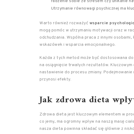
radzenie sobie ze stresem czy unikanie n
Utrzymanie równowagi psychicznej ma klu
Warto również rozważyć
wsparcie psychologi
mogą pomóc w utrzymaniu motywacji oraz w rad
odchudzania. Wspólna praca z innymi osobami,
wskazówek i wsparcia emocjonalnego.
Każda z tych metod może być dostosowana do in
na osiągnięcie trwałych rezultatów. Kluczowy
nastawienie do procesu zmiany. Podejmowanie 
przynosi efekty.
Jak zdrowa dieta wpły
Zdrowa dieta jest kluczowym elementem w proc
co jemy, ma ogromny wpływ na naszą masę ciał
nasza dieta powinna składać się głównie z nisk