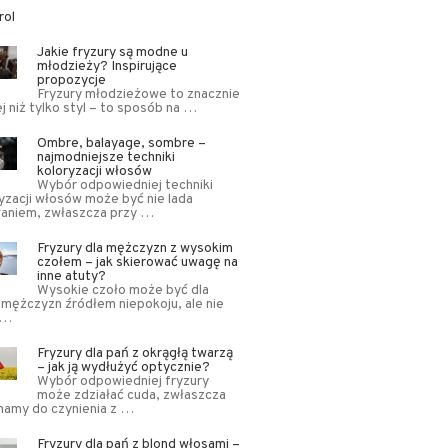
rol
Jakie fryzury są modne u
młodzieży? Inspirujące
propozycje
Fryzury młodzieżowe to znacznie
j niż tylko styl – to sposób na …
Ombre, balayage, sombre –
najmodniejsze techniki
koloryzacji włosów
Wybór odpowiedniej techniki
yzacji włosów może być nie lada
aniem, zwłaszcza przy …
Fryzury dla mężczyzn z wysokim
czołem – jak skierować uwagę na
inne atuty?
Wysokie czoło może być dla
 mężczyzn źródłem niepokoju, ale nie
 …
Fryzury dla pań z okrągłą twarzą
– jak ją wydłużyć optycznie?
Wybór odpowiedniej fryzury
może zdziałać cuda, zwłaszcza
mamy do czynienia z …
Fryzury dla pań z blond włosami –