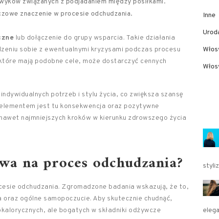
awyków związanych z podjadaniem między posiłkami.
czowe znaczenie w procesie odchudzania.
Inne
Urod
czne
lub dołączenie do grupy wsparcia. Takie działania
zeniu sobie z ewentualnymi kryzysami podczas procesu
Włos
 które mają podobne cele, może dostarczyć cennych
Włosy
dywidualnych potrzeb i stylu życia, co zwiększa szansę
m elementem jest tu konsekwencja oraz pozytywne
nawet najmniejszych kroków w kierunku zdrowszego życia
wa na proces odchudzania?
styli
esie odchudzania. Zgromadzone badania wskazują, że to,
a oraz ogólne samopoczucie. Aby skutecznie chudnąć,
okalorycznych, ale bogatych w składniki odżywcze
elega