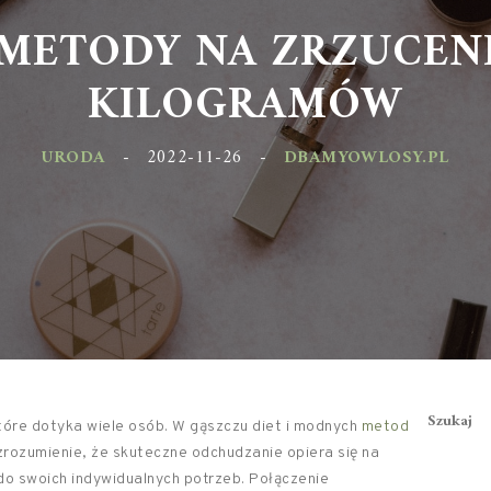
METODY NA ZRZUCEN
KILOGRAMÓW
URODA
-
2022-11-26
-
DBAMYOWLOSY.PL
Szukaj
óre dotyka wiele osób. W gąszczu diet i modnych
metod
 zrozumienie, że skuteczne odchudzanie opiera się na
 swoich indywidualnych potrzeb. Połączenie