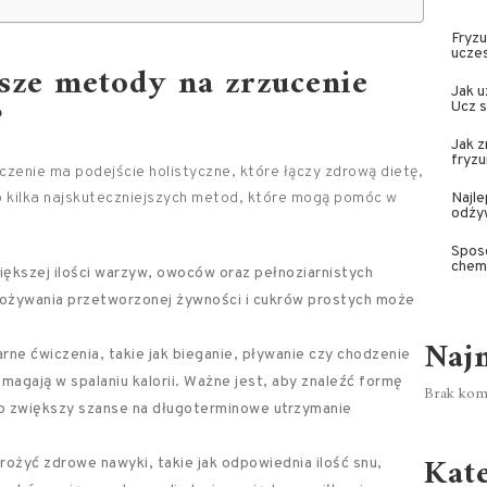
Fryzu
ucze
jsze metody na zrzucenie
Jak u
?
Ucz s
Jak z
fryzu
zenie ma podejście holistyczne, które łączy zdrową dietę,
to kilka najskuteczniejszych metod, które mogą pomóc w
Najle
odży
Spos
chemi
ększej ilości warzyw, owoców oraz pełnoziarnistych
ożywania przetworzonej żywności i cukrów prostych może
Naj
rne ćwiczenia, takie jak bieganie, pływanie czy chodzenie
omagają w spalaniu kalorii. Ważne jest, aby znaleźć formę
Brak kome
co zwiększy szanse na długoterminowe utrzymanie
Kat
ożyć zdrowe nawyki, takie jak odpowiednia ilość snu,