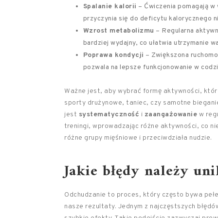
Spalanie kalorii
– Ćwiczenia pomagają w 
przyczynia się do deficytu kalorycznego 
Wzrost metabolizmu
– Regularna aktywn
bardziej wydajny, co ułatwia utrzymanie 
Poprawa kondycji
– Zwiększona ruchomoś
pozwala na lepsze funkcjonowanie w codz
Ważne jest, aby wybrać formę aktywności, któr
sporty drużynowe, taniec, czy samotne biegan
jest
systematyczność
i
zaangażowanie
w regu
treningi, wprowadzając różne aktywności, co n
różne grupy mięśniowe i przeciwdziała nudzie.
Jakie błędy należy un
Odchudzanie to proces, który często bywa peł
nasze rezultaty. Jednym z najczęstszych błędó