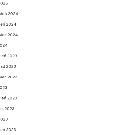
 2025
sień 2024
pień 2024
wiec 2024
2024
zień 2023
opad 2023
wiec 2023
2023
cień 2023
ec 2023
2023
zeń 2023