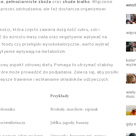
ce
,
pełnoziarniste zboża
oraz
chude białko
. Włączenie
winst
a proces odchudzania, ale też dostarcza organizmowi
ści, która często zawiera dużą ilość cukru, soli i
więce
ić do wzrostu masy ciała oraz negatywnie wpływać na
t foody czy przekąski wysokokaloryczne, warto wybrać
zytywnie wpływają na metabolizm.
kolor
wyzw
zowy aspekt zdrowej diety. Pomaga to utrzymać stabilny
tóre może prowadzić do podjadania. Zaleca się, aby posiłki
lepsze trawienie i wchłanianie składników odżywczych.
wielu
Przykłady
musi
błonnika
Brokuły, marchew, szpinak
eciwutleniaczy
Jabłka, jagody, banany
gdy 