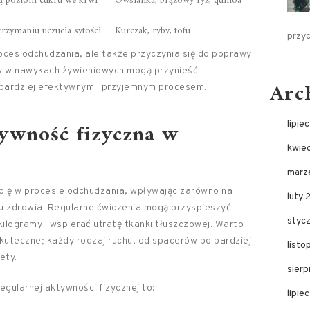
ują poziom cukru we krwi
Owsianka, brązowy ryż, quinoa
rzymaniu uczucia sytości
Kurczak, ryby, tofu
przy
oces odchudzania, ale także przyczynia się do poprawy
y w nawykach żywieniowych mogą przynieść
Arc
 bardziej efektywnym i przyjemnym procesem.
tywność fizyczna w
lipie
kwie
marz
olę w procesie odchudzania, wpływając zarówno na
luty 
anu zdrowia. Regularne ćwiczenia mogą przyspieszyć
styc
ilogramy i wspierać utratę tkanki tłuszczowej. Warto
 skuteczne; każdy rodzaj ruchu, od spacerów po bardziej
list
ety.
sier
egularnej aktywności fizycznej to:
lipie