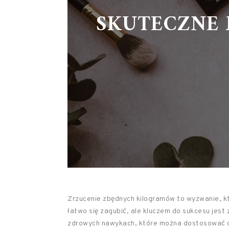
SKUTECZNE 
Zrzucenie zbędnych kilogramów to wyzwanie, kt
łatwo się zagubić, ale kluczem do sukcesu jest
zdrowych nawykach, które można dostosować do