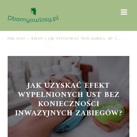
PRE-POO – KIEDY I JAK STOSOWAĆ TEN ZABIEG, BY CHRONIĆ I NAWILŻAĆ WŁOSY PRZED MYCIEM SZAMPONEM
JAK UZYSKAĆ EFEKT
WYPEŁNIONYCH UST BEZ
KONIECZNOŚCI
INWAZYJNYCH ZABIEGÓW?