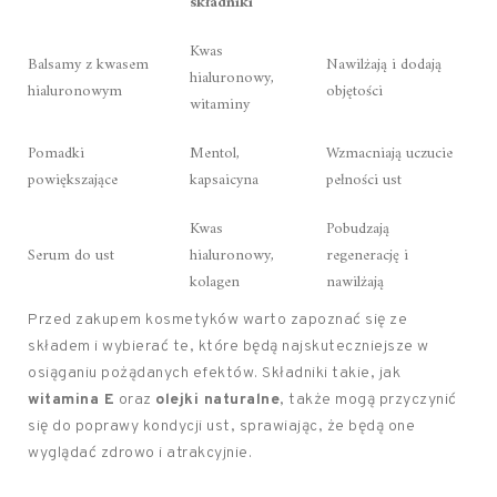
składniki
Kwas
Balsamy z kwasem
Nawilżają i dodają
hialuronowy,
hialuronowym
objętości
witaminy
Pomadki
Mentol,
Wzmacniają uczucie
powiększające
kapsaicyna
pełności ust
Kwas
Pobudzają
Serum do ust
hialuronowy,
regenerację i
kolagen
nawilżają
Przed zakupem kosmetyków warto zapoznać się ze
składem i wybierać te, które będą najskuteczniejsze w
osiąganiu pożądanych efektów. Składniki takie, jak
witamina E
oraz
olejki naturalne
, także mogą przyczynić
się do poprawy kondycji ust, sprawiając, że będą one
wyglądać zdrowo i atrakcyjnie.