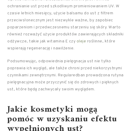
ochranianie ust przed szkodliwym promieniowaniem UV. W
czasie letnich miesięcy, użycie balsamu do ust z filtrem
przeciwsłonecznym jest niezwykle ważne, by zapobiec
poparzeniom i przedwczesnemu starzeniu się skóry. Warto
również rozważyć użycie produktów zawierających składniki
odżywcze, takie jak witamina E czy
oleje
roślinne, które
wspierają regenerację i nawilżenie.
Podsumowując, odpowiednia pielęgnacja ust nie tylko
poprawia ich wygląd, ale także chroni przed niekorzystnymi
czynnikami zewnętrznymi. Regularedban prowadzona rutyna
pielęgnacyjna może przyczynić się do zdrowych i pięknych
ust, które będą zachwycały swoim wyglądem.
Jakie kosmetyki mogą
pomóc w uzyskaniu efektu
wypełnionych ust?