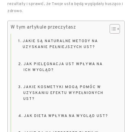
rezultaty i sprawić, że Twoje usta będą wyglądały kusząco i
zdrowo.
W tym artykule przeczytasz
JAKIE SĄ NATURALNE METODY NA
UZYSKANIE PEŁNIEJSZYCH UST?
JAK PIELĘGNACJA UST WPŁYWA NA
ICH WYGLĄD?
JAKIE KOSMETYKI MOGĄ POMÓC W
UZYSKANIU EFEKTU WYPEŁNIONYCH
UST?
JAK DIETA WPŁYWA NA WYGLĄD UST?