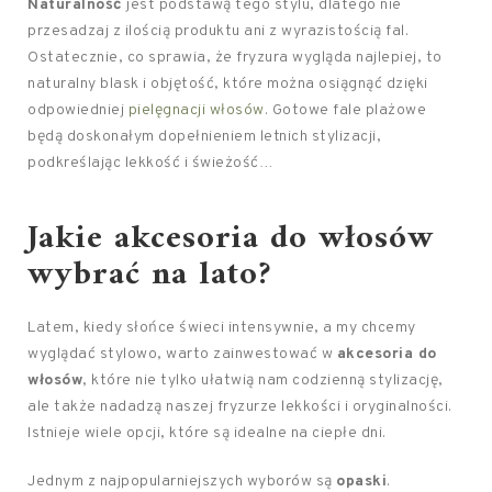
Naturalność
jest podstawą tego stylu, dlatego nie
przesadzaj z ilością produktu ani z wyrazistością fal.
Ostatecznie, co sprawia, że fryzura wygląda najlepiej, to
naturalny blask i objętość, które można osiągnąć dzięki
odpowiedniej
pielęgnacji włosów
. Gotowe fale plażowe
będą doskonałym dopełnieniem letnich stylizacji,
podkreślając lekkość i świeżość…
Jakie akcesoria do włosów
wybrać na lato?
Latem, kiedy słońce świeci intensywnie, a my chcemy
wyglądać stylowo, warto zainwestować w
akcesoria do
włosów
, które nie tylko ułatwią nam codzienną stylizację,
ale także nadadzą naszej fryzurze lekkości i oryginalności.
Istnieje wiele opcji, które są idealne na ciepłe dni.
Jednym z najpopularniejszych wyborów są
opaski
.