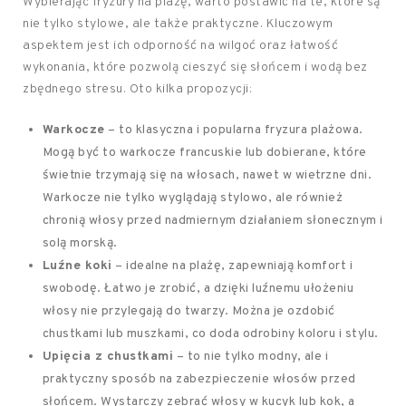
Wybierając fryzury na plażę, warto postawić na te, które są
nie tylko stylowe, ale także praktyczne. Kluczowym
aspektem jest ich odporność na wilgoć oraz łatwość
wykonania, które pozwolą cieszyć się słońcem i wodą bez
zbędnego stresu. Oto kilka propozycji:
Warkocze
– to klasyczna i popularna fryzura plażowa.
Mogą być to warkocze francuskie lub dobierane, które
świetnie trzymają się na włosach, nawet w wietrzne dni.
Warkocze nie tylko wyglądają stylowo, ale również
chronią włosy przed nadmiernym działaniem słonecznym i
solą morską.
Luźne koki
– idealne na plażę, zapewniają komfort i
swobodę. Łatwo je zrobić, a dzięki luźnemu ułożeniu
włosy nie przylegają do twarzy. Można je ozdobić
chustkami lub muszkami, co doda odrobiny koloru i stylu.
Upięcia z chustkami
– to nie tylko modny, ale i
praktyczny sposób na zabezpieczenie włosów przed
słońcem. Wystarczy zebrać włosy w kucyk lub kok, a