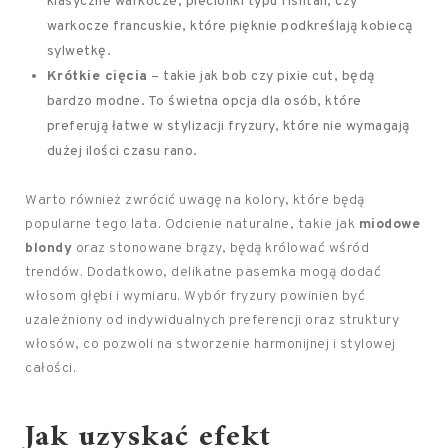
klasyczne warkocze, plecionki typu fishtail, czy
warkocze francuskie, które pięknie podkreślają kobiecą
sylwetkę.
Krótkie cięcia
– takie jak bob czy pixie cut, będą
bardzo modne. To świetna opcja dla osób, które
preferują łatwe w stylizacji fryzury, które nie wymagają
dużej ilości czasu rano.
Warto również zwrócić uwagę na kolory, które będą
popularne tego lata. Odcienie naturalne, takie jak
miodowe
blondy
oraz stonowane brązy, będą królować wśród
trendów. Dodatkowo, delikatne pasemka mogą dodać
włosom głębi i wymiaru. Wybór fryzury powinien być
uzależniony od indywidualnych preferencji oraz struktury
włosów, co pozwoli na stworzenie harmonijnej i stylowej
całości.
Jak uzyskać efekt