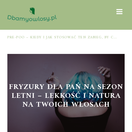
PRE-POO – KIEDY I JAK STOSOWAĆ TEN ZABIEG, BY CHRONIĆ I NAWILŻAĆ WŁOSY PRZED MYCIEM SZAMPONEM
FRYZURY DLA PAŃ NA SEZON
LETNI – LEKKOŚĆ I NATURA
NA TWOICH WŁOSACH