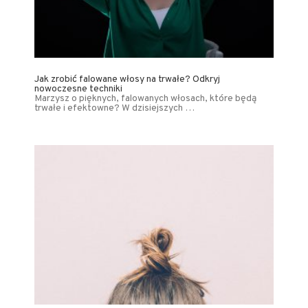
Jak zrobić falowane włosy na trwałe? Odkryj
nowoczesne techniki
Marzysz o pięknych, falowanych włosach, które będą
trwałe i efektowne? W dzisiejszych …