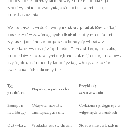
odpowiednie formuły silikonowe, które nie obciążają
włosów, ani nie przyczyniają się do ich nadmiernego
przetłuszczania.
Warto także zwrócić uwagę na
skład produktów
. Unikaj
kosmetyków zawierających
alkohol
, który ma działanie
wysuszające i może pogarszać kondycję włosów w
warunkach wysokiej wilgotności. Zamiast tego, poszukuj
produktów z naturalnymi olejkami, takimi jak olej arganowy
czy jojoba, które nie tylko odżywiają włosy, ale także
tworzą na nich ochronny film.
Typ
Przykłady
Najważniejsze cechy
produktu
zastosowania
Szampon
Odżywia, nawilża,
Codzienna pielęgnacja w
nawilżający
zmniejsza puszenie
wilgotnych warunkach
Odżywka z
Wygładza włosy, chroni
Stosowanie po każdym