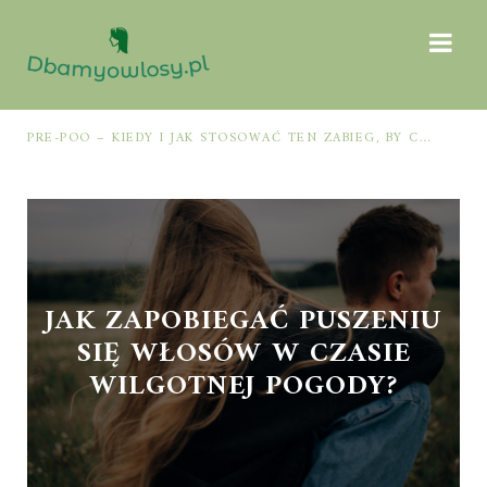
PRE-POO – KIEDY I JAK STOSOWAĆ TEN ZABIEG, BY CHRONIĆ I NAWILŻAĆ WŁOSY PRZED MYCIEM SZAMPONEM
JAK ZAPOBIEGAĆ PUSZENIU
SIĘ WŁOSÓW W CZASIE
WILGOTNEJ POGODY?