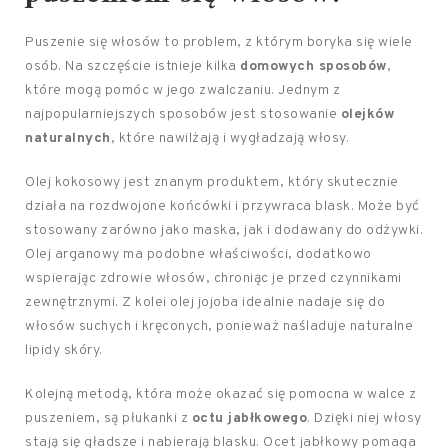
Puszenie się włosów to problem, z którym boryka się wiele
osób. Na szczęście istnieje kilka
domowych sposobów
,
które mogą pomóc w jego zwalczaniu. Jednym z
najpopularniejszych sposobów jest stosowanie
olejków
naturalnych
, które nawilżają i wygładzają włosy.
Olej kokosowy jest znanym produktem, który skutecznie
działa na rozdwojone końcówki i przywraca blask. Może być
stosowany zarówno jako maska, jak i dodawany do odżywki.
Olej arganowy ma podobne właściwości, dodatkowo
wspierając zdrowie włosów, chroniąc je przed czynnikami
zewnętrznymi. Z kolei olej jojoba idealnie nadaje się do
włosów suchych i kręconych, ponieważ naśladuje naturalne
lipidy skóry.
Kolejną metodą, która może okazać się pomocna w walce z
puszeniem, są płukanki z
octu jabłkowego
. Dzięki niej włosy
stają się gładsze i nabierają blasku. Ocet jabłkowy pomaga