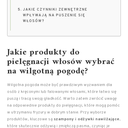
JAKIE CZYNNIKI ZEWNĘTRZNE
WPŁYWAJĄ NA PUSZENIE SIĘ
WŁOSÓW?
Jakie produkty do
pielęgnacji włosów
wybrać
na wilgotną pogodę?
Wilgotna pogoda może być prawdziwym wyzwaniem dla
osób z kręconymi lub falowanymi włosami, które łatwo się
puszą i tracą swoją gładkość. Warto zatem zwrócić uwagę
na odpowiednie produkty do pielęgnacji, które mogą pomóc
w utrzymaniu fryzury w dobrym stanie. Przy wyborze
produktów, kluczowe są
szampony i odżywki nawilżające
,
które skutecznie odżywią i zmiękczą pasma, czyniąc je