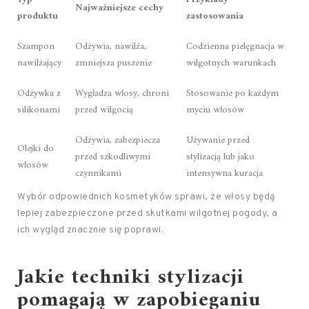
Najważniejsze cechy
produktu
zastosowania
Szampon
Odżywia, nawilża,
Codzienna pielęgnacja w
nawilżający
zmniejsza puszenie
wilgotnych warunkach
Odżywka z
Wygładza włosy, chroni
Stosowanie po każdym
silikonami
przed wilgocią
myciu włosów
Odżywia, zabezpiecza
Używanie przed
Olejki do
przed szkodliwymi
stylizacją lub jako
włosów
czynnikami
intensywna kuracja
Wybór odpowiednich kosmetyków sprawi, że włosy będą
lepiej zabezpieczone przed skutkami wilgotnej pogody, a
ich wygląd znacznie się poprawi.
Jakie techniki stylizacji
pomagają w zapobieganiu