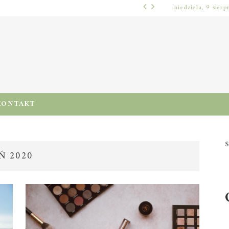
niedziela, 9 sierp
WŁOSY – PIELĘGNACJA I RUTYNA
KONTAKT
S
Ń 2020