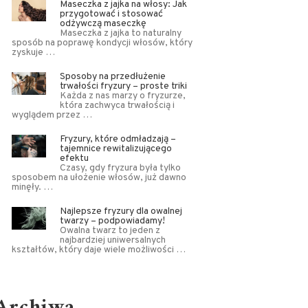
Maseczka z jajka na włosy: Jak
przygotować i stosować
odżywczą maseczkę
Maseczka z jajka to naturalny
sposób na poprawę kondycji włosów, który
zyskuje …
Sposoby na przedłużenie
trwałości fryzury – proste triki
Każda z nas marzy o fryzurze,
która zachwyca trwałością i
wyglądem przez …
Fryzury, które odmładzają –
tajemnice rewitalizującego
efektu
Czasy, gdy fryzura była tylko
sposobem na ułożenie włosów, już dawno
minęły. …
Najlepsze fryzury dla owalnej
twarzy – podpowiadamy!
Owalna twarz to jeden z
najbardziej uniwersalnych
kształtów, który daje wiele możliwości …
Archiwa