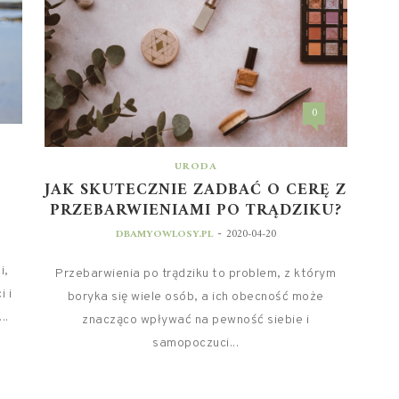
0
URODA
JAK SKUTECZNIE ZADBAĆ O CERĘ Z
PRZEBARWIENIAMI PO TRĄDZIKU?
-
DBAMYOWLOSY.PL
2020-04-20
i,
Przebarwienia po trądziku to problem, z którym
 i
boryka się wiele osób, a ich obecność może
..
znacząco wpływać na pewność siebie i
samopoczuci...