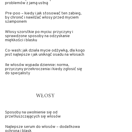
problemów z jamą ustną
Pre-poo – kiedy i jak stosować ten zabieg,
by chronić i nawilżać włosy przed myciem
szamponem
Włosy szorstkie po myciu: przyczyny i
sprawdzone sposoby na odzyskanie
miękkości i blasku
Co-wash: jak działa mycie odżywką, dla kogo
jest najlepsze i jak uniknąć osadu na włosach
Ile włosów wypada dziennie: norma,
przyczyny przekroczenia i kiedy zgłosić się
do specjalisty
WŁOSY
Sposoby na uwolnienie się od
przetłuszczających się włosów
Najlepsze serum do włosów – dodatkowa
ochrona i blask