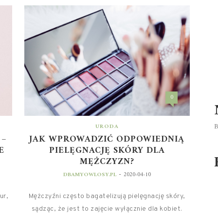
0
B
URODA
 –
JAK WPROWADZIĆ ODPOWIEDNIĄ
E
PIELĘGNACJĘ SKÓRY DLA
MĘŻCZYZN?
-
DBAMYOWLOSY.PL
2020-04-10
ur,
Mężczyźni często bagatelizują pielęgnację skóry,
sądząc, że jest to zajęcie wyłącznie dla kobiet.