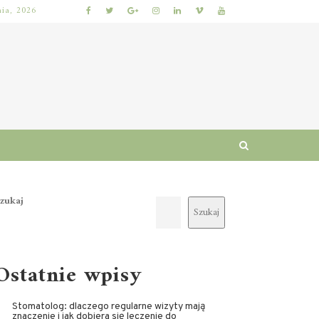
nia, 2026
WŁOSY – PIELĘGNACJA I RUTY
WŁOSY SZORSTKIE PO MYCIU: PRZYCZYNY I SPRAWDZONE SPOSOBY NA ODZYSKANIE MIĘKKOŚCI I BLASKU
zukaj
Szukaj
Ostatnie wpisy
Stomatolog: dlaczego regularne wizyty mają
znaczenie i jak dobiera się leczenie do