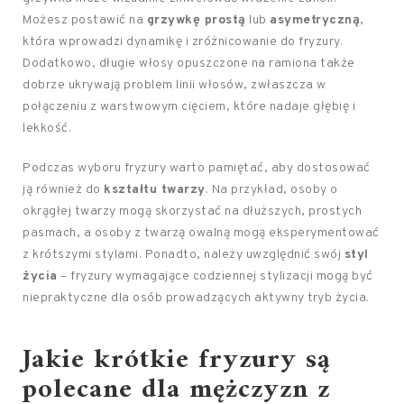
Możesz postawić na
grzywkę prostą
lub
asymetryczną
,
która wprowadzi dynamikę i zróżnicowanie do fryzury.
Dodatkowo, długie włosy opuszczone na ramiona także
dobrze ukrywają problem linii włosów, zwłaszcza w
połączeniu z warstwowym cięciem, które nadaje głębię i
lekkość.
Podczas wyboru fryzury warto pamiętać, aby dostosować
ją również do
kształtu twarzy
. Na przykład, osoby o
okrągłej twarzy mogą skorzystać na dłuższych, prostych
pasmach, a osoby z twarzą owalną mogą eksperymentować
z krótszymi stylami. Ponadto, należy uwzględnić swój
styl
życia
– fryzury wymagające codziennej stylizacji mogą być
niepraktyczne dla osób prowadzących aktywny tryb życia.
Jakie krótkie fryzury są
polecane dla mężczyzn z