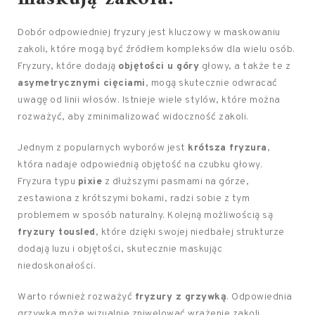
Dobór odpowiedniej fryzury jest kluczowy w maskowaniu
zakoli, które mogą być źródłem kompleksów dla wielu osób.
Fryzury, które dodają
objętości u góry
głowy, a także te z
asymetrycznymi cięciami
, mogą skutecznie odwracać
uwagę od linii włosów. Istnieje wiele stylów, które można
rozważyć, aby zminimalizować widoczność zakoli.
Jednym z popularnych wyborów jest
krótsza fryzura
,
która nadaje odpowiednią objętość na czubku głowy.
Fryzura typu
pixie
z dłuższymi pasmami na górze,
zestawiona z krótszymi bokami, radzi sobie z tym
problemem w sposób naturalny. Kolejną możliwością są
fryzury tousled
, które dzięki swojej niedbałej strukturze
dodają luzu i objętości, skutecznie maskując
niedoskonałości.
Warto również rozważyć
fryzury z grzywką
. Odpowiednia
grzywka może wizualnie zniwelować wrażenie zakoli.