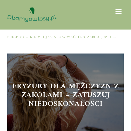
PRE-POO – KIEDY I JAK STOSOWAĆ TEN ZABIEG, BY CHRONIĆ I NAWILŻAĆ WŁOSY PRZED MYCIEM SZAMPONEM
FRYZURY DLA MĘŻCZYZN Z
ZAKOLAMI – ZATUSZUJ
NIEDOSKONAŁOŚCI