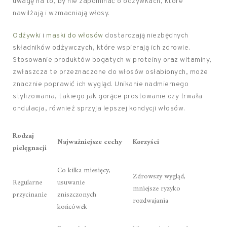
uwagę na to, by nie zapominać o odżywkach, które
nawilżają i wzmacniają włosy.
Odżywki
i
maski do włosów
dostarczają niezbędnych
składników odżywczych, które wspierają ich zdrowie.
Stosowanie produktów bogatych w proteiny oraz witaminy,
zwłaszcza te przeznaczone do włosów osłabionych, może
znacznie poprawić ich wygląd. Unikanie nadmiernego
stylizowania, takiego jak gorące prostowanie czy trwała
ondulacja, również sprzyja lepszej kondycji włosów.
Rodzaj
Najważniejsze cechy
Korzyści
pielęgnacji
Co kilka miesięcy,
Zdrowszy wygląd,
Regularne
usuwanie
mniejsze ryzyko
przycinanie
zniszczonych
rozdwajania
końcówek