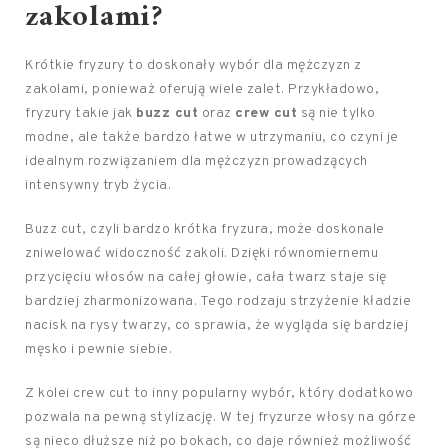
zakolami?
Krótkie fryzury to doskonały wybór dla mężczyzn z
zakolami, ponieważ oferują wiele zalet. Przykładowo,
fryzury takie jak
buzz cut
oraz
crew cut
są nie tylko
modne, ale także bardzo łatwe w utrzymaniu, co czyni je
idealnym rozwiązaniem dla mężczyzn prowadzących
intensywny tryb życia.
Buzz cut, czyli bardzo krótka fryzura, może doskonale
zniwelować widoczność zakoli. Dzięki równomiernemu
przycięciu włosów na całej głowie, cała twarz staje się
bardziej zharmonizowana. Tego rodzaju strzyżenie kładzie
nacisk na rysy twarzy, co sprawia, że wygląda się bardziej
męsko i pewnie siebie.
Z kolei crew cut to inny popularny wybór, który dodatkowo
pozwala na pewną stylizację. W tej fryzurze włosy na górze
są nieco dłuższe niż po bokach, co daje również możliwość