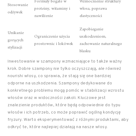
Formuły bogate w
Wzmocnienie struktury
Stosowanie
proteiny, witaminy i
włosa, poprawa
odżywek
nawilżenie
elastyczności
Zapobieganie
Unikanie
Ograniczenie użycia
uszkodzeniom,
gorących
prostownic i lokówek
zachowanie naturalnego
stylizacji
blasku
Inwestowanie w szampony wzmacniające to także ważny
krok. Dobre szampony nie tylko oczyszczają, ale również
nourishi włosy, co sprawia, że stają się one bardziej
odporne na uszkodzenia. Szampony dedykowane do
konkretnego problemu mogą pomóc w stabilizacji wzrostu
włosów oraz w widoczności zakoli. Kluczowe jest
znalezienie produktów, które będą odpowiednie do typu
włosów i ich potrzeb, co może poprawić ogólną kondycję
fryzury. Warto eksperymentować z różnymi produktami, aby
odkryć te, które najlepiej działają na nasze włosy.