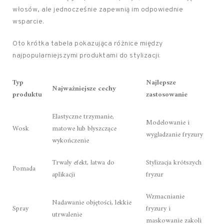
włosów, ale jednocześnie zapewnią im odpowiednie
wsparcie.
Oto krótka tabela pokazująca różnice między
najpopularniejszymi produktami do stylizacji:
Typ
Najlepsze
Najważniejsze cechy
produktu
zastosowanie
Elastyczne trzymanie,
Modelowanie i
Wosk
matowe lub błyszczące
wygładzanie fryzury
wykończenie
Trwały efekt, łatwa do
Stylizacja krótszych
Pomada
aplikacji
fryzur
Wzmacnianie
Nadawanie objętości, lekkie
Spray
fryzury i
utrwalenie
maskowanie zakoli