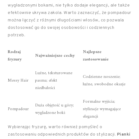
wygładzonymi bokami, nie tylko dodaje elegancji, ale także
efektownie ukrywa zakola. Warto zaznaczyć, że pompadour
można łączyć z różnymi długościami włosów, co pozwala
dostosować go do swojej osobowości i codziennych
potrzeb.
Rodzaj
Najlepsze
Najważniejsze cechy
fryzury
zastosowanie
Luźne, teksturowane
Codzienne noszenie;
Messy Hair
pasma; efekt
luźne, swobodne okazje
niedbałości
Formalne wyjścia;
Duża objętość u góry;
Pompadour
stylizacje wymagające
wygładzone boki
elegancji
Wybierając fryzurę, warto również pomyśleć o
zastosowaniu odpowiednich produktów do stylizacji.
Pianki