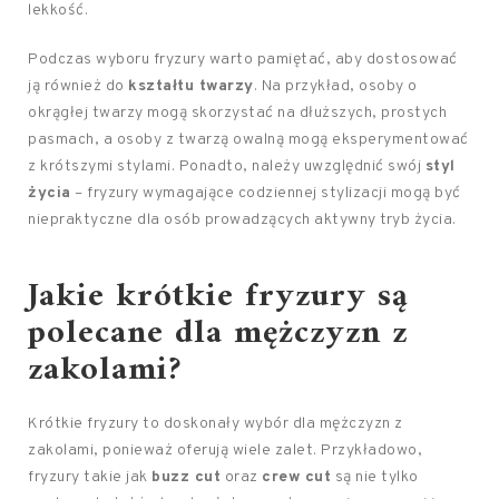
lekkość.
Podczas wyboru fryzury warto pamiętać, aby dostosować
ją również do
kształtu twarzy
. Na przykład, osoby o
okrągłej twarzy mogą skorzystać na dłuższych, prostych
pasmach, a osoby z twarzą owalną mogą eksperymentować
z krótszymi stylami. Ponadto, należy uwzględnić swój
styl
życia
– fryzury wymagające codziennej stylizacji mogą być
niepraktyczne dla osób prowadzących aktywny tryb życia.
Jakie krótkie fryzury są
polecane dla mężczyzn z
zakolami?
Krótkie fryzury to doskonały wybór dla mężczyzn z
zakolami, ponieważ oferują wiele zalet. Przykładowo,
fryzury takie jak
buzz cut
oraz
crew cut
są nie tylko