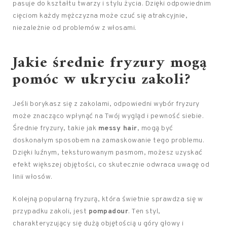
pasuje do kształtu twarzy i stylu życia. Dzięki odpowiednim
cięciom każdy mężczyzna może czuć się atrakcyjnie,
niezależnie od problemów z włosami.
Jakie średnie fryzury mogą
pomóc w ukryciu zakoli?
Jeśli borykasz się z zakolami, odpowiedni wybór fryzury
może znacząco wpłynąć na Twój wygląd i pewność siebie.
Średnie fryzury, takie jak
messy hair
, mogą być
doskonałym sposobem na zamaskowanie tego problemu.
Dzięki luźnym, teksturowanym pasmom, możesz uzyskać
efekt większej objętości, co skutecznie odwraca uwagę od
linii włosów.
Kolejną popularną fryzurą, która świetnie sprawdza się w
przypadku zakoli, jest
pompadour
. Ten styl,
charakteryzujący się dużą objętością u góry głowy i