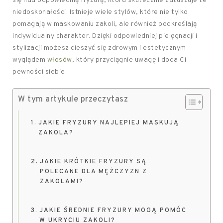
się nad odpowiednią fryzurą, która skutecznie zatuszuje te
niedoskonałości. Istnieje wiele stylów, które nie tylko
pomagają w maskowaniu zakoli, ale również podkreślają
indywidualny charakter. Dzięki odpowiedniej pielęgnacji i
stylizacji możesz cieszyć się zdrowym i estetycznym
wyglądem
włosów
, który przyciągnie uwagę i doda Ci
pewności siebie.
W tym artykule przeczytasz
JAKIE FRYZURY NAJLEPIEJ MASKUJĄ
ZAKOLA?
JAKIE KRÓTKIE FRYZURY SĄ
POLECANE DLA MĘŻCZYZN Z
ZAKOLAMI?
JAKIE ŚREDNIE FRYZURY MOGĄ POMÓC
W UKRYCIU ZAKOLI?