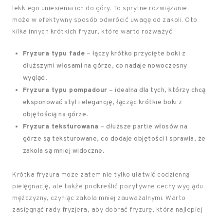
lekkiego uniesienia ich do góry. To sprytne rozwiązanie
może w efektywny sposób odwrócić uwagę od zakoli. Oto
kilka innych krótkich fryzur, które warto rozważyć:
Fryzura typu fade
– łączy krótko przycięte boki z
dłuższymi włosami na górze, co nadaje nowoczesny
wygląd.
Fryzura typu pompadour
– idealna dla tych, którzy chcą
eksponować styl i elegancję, łącząc krótkie boki z
objętością na górze.
Fryzura teksturowana
– dłuższe partie włosów na
górze są teksturowane, co dodaje objętości i sprawia, że
zakola są mniej widoczne.
Krótka fryzura może zatem nie tylko ułatwić codzienną
pielęgnację, ale także podkreślić pozytywne cechy wyglądu
mężczyzny, czyniąc zakola mniej zauważalnymi. Warto
zasięgnąć rady fryzjera, aby dobrać fryzurę, która najlepiej