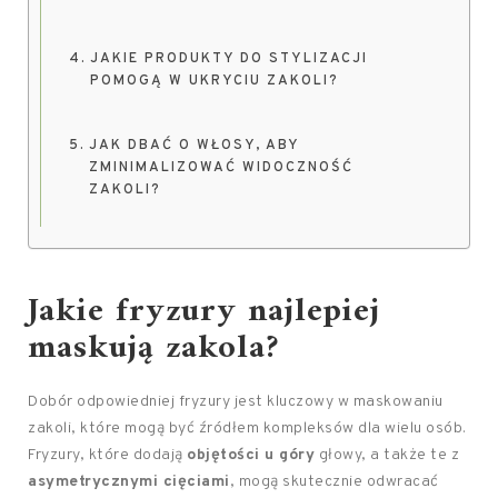
JAKIE PRODUKTY DO STYLIZACJI
POMOGĄ W UKRYCIU ZAKOLI?
JAK DBAĆ O WŁOSY, ABY
ZMINIMALIZOWAĆ WIDOCZNOŚĆ
ZAKOLI?
Jakie fryzury najlepiej
maskują zakola?
Dobór odpowiedniej fryzury jest kluczowy w maskowaniu
zakoli, które mogą być źródłem kompleksów dla wielu osób.
Fryzury, które dodają
objętości u góry
głowy, a także te z
asymetrycznymi cięciami
, mogą skutecznie odwracać