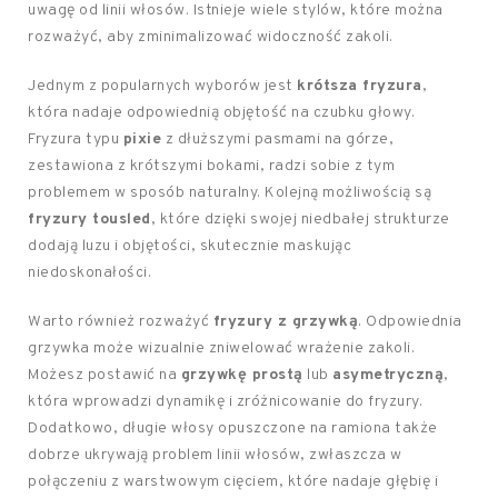
uwagę od linii włosów. Istnieje wiele stylów, które można
rozważyć, aby zminimalizować widoczność zakoli.
Jednym z popularnych wyborów jest
krótsza fryzura
,
która nadaje odpowiednią objętość na czubku głowy.
Fryzura typu
pixie
z dłuższymi pasmami na górze,
zestawiona z krótszymi bokami, radzi sobie z tym
problemem w sposób naturalny. Kolejną możliwością są
fryzury tousled
, które dzięki swojej niedbałej strukturze
dodają luzu i objętości, skutecznie maskując
niedoskonałości.
Warto również rozważyć
fryzury z grzywką
. Odpowiednia
grzywka może wizualnie zniwelować wrażenie zakoli.
Możesz postawić na
grzywkę prostą
lub
asymetryczną
,
która wprowadzi dynamikę i zróżnicowanie do fryzury.
Dodatkowo, długie włosy opuszczone na ramiona także
dobrze ukrywają problem linii włosów, zwłaszcza w
połączeniu z warstwowym cięciem, które nadaje głębię i