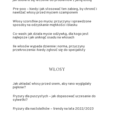
jak dobiera się leczenie do problemów z jamą ustną
Pre-poo – kiedy i jak stosować ten zabieg, by chronić i
nawilżać włosy przed myciem szamponem
Włosy szorstkie po myciu: przyczyny i sprawdzone
sposoby na odzyskanie miękkości i blasku
Co-wash: jak działa mycie odżywką, dla kogo jest
najlepsze i jak uniknąć osadu na włosach
Ile włosów wypada dziennie: norma, przyczyny
przekroczenia i kiedy zgłosić się do specjalisty
WŁOSY
Jak układać włosy przed snem, aby rano wyglądały
pięknie?
Fryzury dla puszystych – jak dopasować uczesanie do
sylwetki?
Fryzury dla nastolatków – trendy na lata 2022/2023