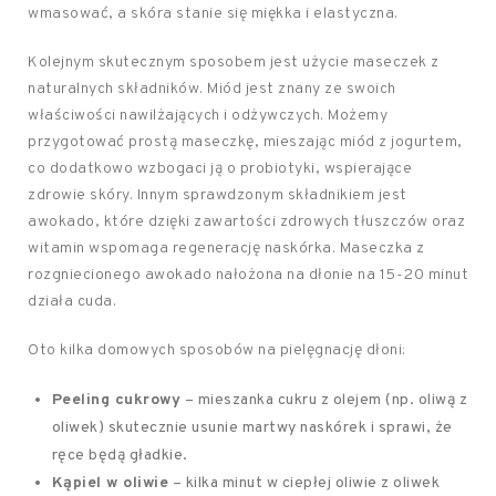
wmasować, a skóra stanie się miękka i elastyczna.
Kolejnym skutecznym sposobem jest użycie maseczek z
naturalnych składników. Miód jest znany ze swoich
właściwości nawilżających i odżywczych. Możemy
przygotować prostą maseczkę, mieszając miód z jogurtem,
co dodatkowo wzbogaci ją o probiotyki, wspierające
zdrowie skóry. Innym sprawdzonym składnikiem jest
awokado, które dzięki zawartości zdrowych tłuszczów oraz
witamin wspomaga regenerację naskórka. Maseczka z
rozgniecionego awokado nałożona na dłonie na 15-20 minut
działa cuda.
Oto kilka domowych sposobów na pielęgnację dłoni:
Peeling cukrowy
– mieszanka cukru z olejem (np. oliwą z
oliwek) skutecznie usunie martwy naskórek i sprawi, że
ręce będą gładkie.
Kąpiel w oliwie
– kilka minut w ciepłej oliwie z oliwek