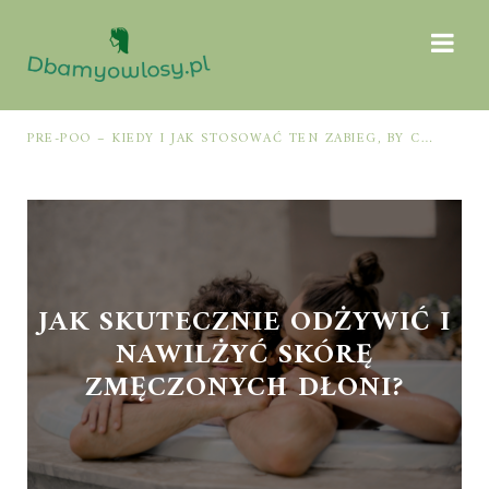
PRE-POO – KIEDY I JAK STOSOWAĆ TEN ZABIEG, BY CHRONIĆ I NAWILŻAĆ WŁOSY PRZED MYCIEM SZAMPONEM
JAK SKUTECZNIE ODŻYWIĆ I
NAWILŻYĆ SKÓRĘ
ZMĘCZONYCH DŁONI?