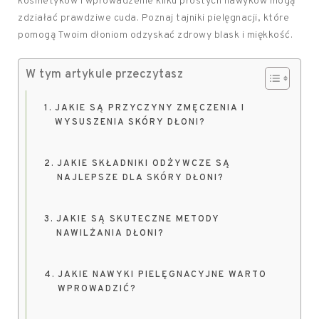
kosmetyków i wprowadzenie kilku prostych nawyków mogą
zdziałać prawdziwe cuda. Poznaj tajniki pielęgnacji, które
pomogą Twoim dłoniom odzyskać zdrowy blask i miękkość.
W tym artykule przeczytasz
JAKIE SĄ PRZYCZYNY ZMĘCZENIA I
WYSUSZENIA SKÓRY DŁONI?
JAKIE SKŁADNIKI ODŻYWCZE SĄ
NAJLEPSZE DLA SKÓRY DŁONI?
JAKIE SĄ SKUTECZNE METODY
NAWILŻANIA DŁONI?
JAKIE NAWYKI PIELĘGNACYJNE WARTO
WPROWADZIĆ?