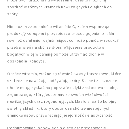
może być narażona na wysuszenie. Często można ją
spotkać w różnych kremach nawilżających i olejkach do
skóry.
Nie można zapomnieć o witaminie C, która wspomaga
produkcję kolagenu i przyspiesza proces gojenia ran. Ma
również działanie rozjaśniające, co może pomóc w redukcji
przebarwień na skórze dłoni. Włączenie produktów
bogatych w tę witaminę pomoże utrzymać dłonie w
doskonałej kondycji.
Oprócz witamin, ważne są również kwasy tłuszczowe, które
skutecznie nawilżają i odżywiają skórę. Suche i zniszczone
dłonie mogą zyskać na poprawie dzięki zastosowaniu oleju
arganowego, który jest znany ze swoich właściwości
nawilżających oraz regenerujących. Masło shea to kolejny
świetny składnik, który dostarcza skórze niezbędnych
aminokwasów, przywracając jej jędrność i elastyczność.
Podsumowując, odpowiednia dieta oraz stosowanie