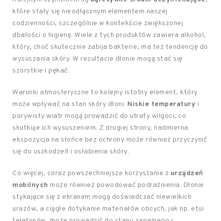
które stały się nieodłącznym elementem naszej
codzienności, szczególnie w kontekście zwiększonej
dbałości o higienę. Wiele z tych produktów zawiera alkohol,
który, choć skutecznie zabija bakterie, ma też tendencję do
wysuszania skóry. W rezultacie dłonie mogą stać się
szorstkie i pękać.
Warunki atmosferyczne to kolejny istotny element, który
może wpływać na stan skóry dłoni.
Niskie temperatury
i
porywisty wiatr mogą prowadzić do utraty wilgoci, co
skutkuje ich wysuszeniem. Z drugiej strony, nadmierna
ekspozycja na słońce bez ochrony może również przyczynić
się do uszkodzeń i osłabienia skóry.
Co więcej, coraz powszechniejsze korzystanie z
urządzeń
mobilnych
może również powodować podrażnienia. Dłonie
stykające się z ekranem mogą doświadczać niewielkich
urazów, a ciągłe dotykanie materiałów obcych, jak np. etui
telefonów, może prowadzić do stanu zapalnego i