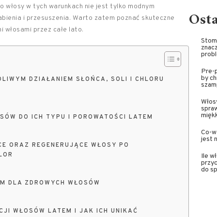
e o włosy w tych warunkach nie jest tylko modnym
Ost
łabienia i przesuszenia. Warto zatem poznać skuteczne
i włosami przez całe lato.
Stoma
znacz
prob
Pre-p
by ch
LIWYM DZIAŁANIEM SŁOŃCA, SOLI I CHLORU
szam
Włosy
spra
miękk
SÓW DO ICH TYPU I POROWATOŚCI LATEM
Co-wa
jest 
ĄCE ORAZ REGENERUJĄCE WŁOSY PO
HLOR
Ile w
przyc
do sp
EM DLA ZDROWYCH WŁOSÓW
JI WŁOSÓW LATEM I JAK ICH UNIKAĆ