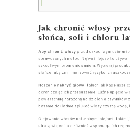
Jak chronić włosy pr
słońca, soli i chloru l
Aby chronić włosy
przed szkodliwym działaniem 
sprawdzonych metod. Najważniejsze to używan
szkodliwym promieniowaniem. Wybieraj produkty 
słońce, aby zminimalizować ryzyko ich uszkodze
Noszenie
nakryć głowy
, takich jak kapelusze 
ograniczając ich przesuszenie. Luźne upięcia wł
powierzchnię narażoną na działanie czynników z
basenie dokładnie spłukać włosy czystą wodą, b
Olejowanie włosów naturalnymi olejami, takimi j
utratą wilgoci, ale również wspomaga ich regene