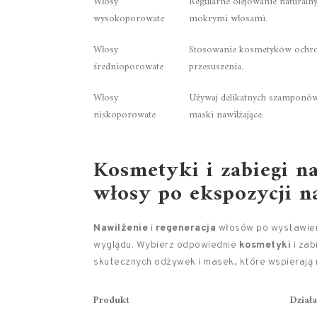
Włosy
Regularne olejowanie naturaln
wysokoporowate
mokrymi włosami.
Włosy
Stosowanie kosmetyków ochron
średnioporowate
przesuszenia.
Włosy
Używaj delikatnych szamponów 
niskoporowate
maski nawilżające.
Kosmetyki i zabiegi n
włosy po ekspozycji na
Nawilżenie
i
regeneracja
włosów po wystawieniu
wyglądu. Wybierz odpowiednie
kosmetyki
i zab
skutecznych odżywek i masek, które wspierają n
Produkt
Działa