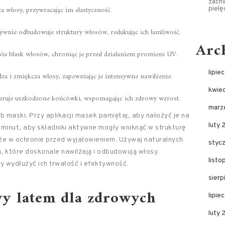
zachw
a włosy, przywracając im elastyczność.
piel
ywnie odbudowuje struktury włosów, redukując ich łamliwość.
Arc
a blask włosów, chroniąc je przed działaniem promieni UV.
lipie
za i zmiękcza włosy, zapewniając je intensywne nawilżenie.
kwie
eruje uszkodzone końcówki, wspomagając ich zdrowy wzrost.
marz
b maski. Przy aplikacji masek pamiętaj, aby nałożyć je na
luty 
 minut, aby składniki aktywne mogły wniknąć w strukturę
e w ochronie przed wyjałowieniem. Używaj naturalnych
styc
, które doskonale nawilżają i odbudowują włosy.
list
y wydłużyć ich trwałość i efektywność.
sier
wy latem dla zdrowych
lipie
luty