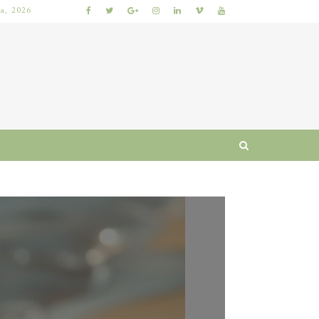
ia, 2026
 I RUTYNA
WŁOSY SZORSTKIE PO MYCIU: PRZYCZYNY I SPRAWDZONE SPOSOBY NA ODZYSKANIE MIĘKKOŚCI I BLASKU