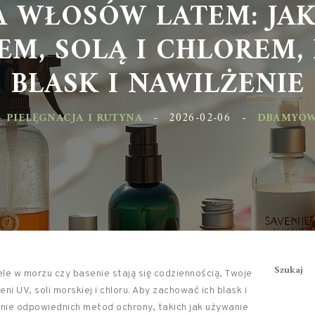
A WŁOSÓW LATEM: JAK
EM, SOLĄ I CHLOREM,
BLASK I NAWILŻENIE
 PIELĘGNACJA I RUTYNA
-
2026-02-06
-
DBAMYOW
Szukaj
ele w morzu czy basenie stają się codziennością, Twoje
i UV, soli morskiej i chloru. Aby zachować ich blask i
nie odpowiednich metod ochrony, takich jak używanie