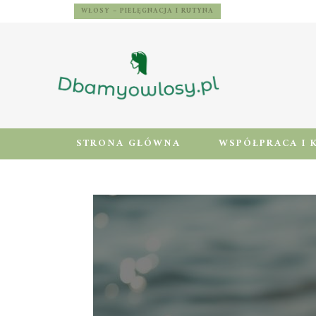
WŁOSY – PIELĘGNACJA I RUTYNA
STRONA GŁÓWNA
WSPÓŁPRACA I 