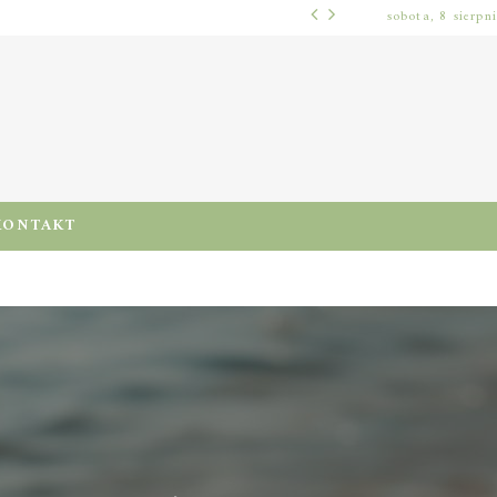
sobota, 8 sierpn
WŁOSY – PIELĘGNACJA
PRE-POO – KIEDY I JAK STOSOWAĆ TEN ZABIEG, BY CHRONIĆ I NAWILŻAĆ WŁOSY PRZED MYCIEM SZAMPONEM
KONTAKT