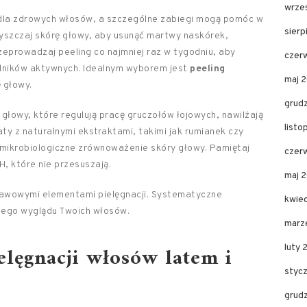
wrze
dla zdrowych włosów, a szczególne zabiegi mogą pomóc w
sier
czyszczaj skórę głowy, aby usunąć martwy naskórek,
eprowadzaj peeling co najmniej raz w tygodniu, aby
czer
adników aktywnych. Idealnym wyborem jest
peeling
maj 
ę głowy.
grud
głowy, które regulują pracę gruczołów łojowych, nawilżają
list
ty z naturalnymi ekstraktami, takimi jak rumianek czy
ą mikrobiologiczne zrównoważenie skóry głowy. Pamiętaj
czer
, które nie przesuszają.
maj 
awowymi elementami pielęgnacji. Systematyczne
kwie
wego wyglądu Twoich włosów.
marz
elęgnacji włosów latem i
luty 
styc
grud