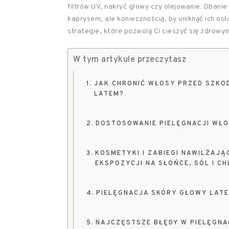
filtrów UV, nakryć głowy czy olejowanie. Dbani
kaprysem, ale koniecznością, by uniknąć ich os
strategie, które pozwolą Ci cieszyć się zdrowym
W tym artykule przeczytasz
JAK CHRONIĆ WŁOSY PRZED SZKOD
LATEM?
DOSTOSOWANIE PIELĘGNACJI WŁO
KOSMETYKI I ZABIEGI NAWILŻAJ
EKSPOZYCJI NA SŁOŃCE, SÓL I C
PIELĘGNACJA SKÓRY GŁOWY LAT
NAJCZĘSTSZE BŁĘDY W PIELĘGNAC