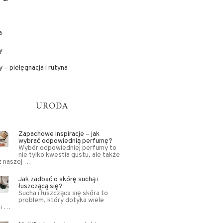
a
y
 – pielęgnacja i rutyna
URODA
Zapachowe inspiracje – jak
wybrać odpowiednią perfumę?
Wybór odpowiedniej perfumy to
nie tylko kwestia gustu, ale także
z naszej …
Jak zadbać o skórę suchą i
łuszczącą się?
Sucha i łuszcząca się skóra to
problem, który dotyka wiele
 i …