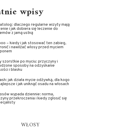
atnie wpisy
tolog: dlaczego regularne wizyty mają
enie i jak dobiera się leczenie do
lemów z jamą ustną
oo – kiedy i jak stosować ten zabieg,
ronić i nawilżać włosy przed myciem
ponem
 szorstkie po myciu: przyczyny i
wdzone sposoby na odzyskanie
ości i blasku
sh: jak działa mycie odżywką, dla kogo
najlepsze i jak uniknąć osadu na włosach
łosów wypada dziennie: norma,
zyny przekroczenia i kiedy zgłosić się
ecjalisty
WŁOSY