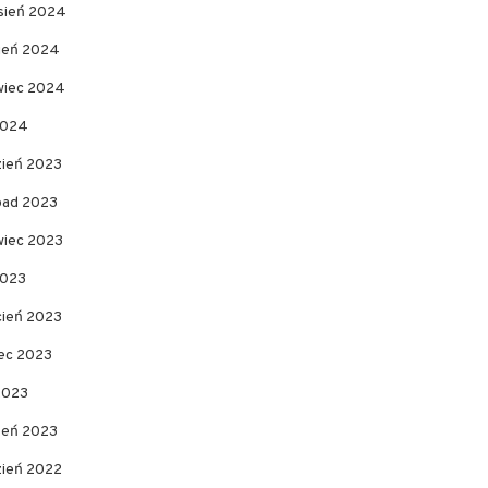
sień 2024
pień 2024
wiec 2024
2024
zień 2023
opad 2023
wiec 2023
2023
cień 2023
ec 2023
2023
zeń 2023
zień 2022