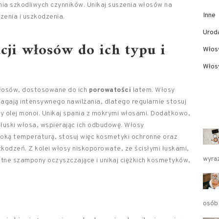
ania szkodliwych czynników. Unikaj suszenia włosów na
Inne
zenia i uszkodzenia.
Urod
cji włosów do ich typu i
Włos
Włosy
włosów, dostosowane do ich
porowatości
latem. Włosy
gają intensywnego nawilżania, dlatego regularnie stosuj
y olej monoi. Unikaj spania z mokrymi włosami. Dodatkowo,
uski włosa, wspierając ich odbudowę. Włosy
oką temperaturą, stosuj więc kosmetyki ochronne oraz
zkodzeń. Z kolei włosy niskoporowate, ze ścisłymi łuskami,
wyra
katne szampony oczyszczające i unikaj ciężkich kosmetyków,
osób