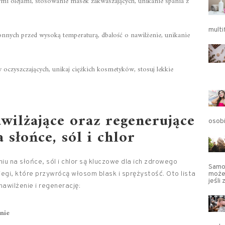
ymi olejami, stosowanie masek zakwaszających, unikanie spania z
multi
nych przed wysoką temperaturą, dbałość o nawilżenie, unikanie
oczyszczających, unikaj ciężkich kosmetyków, stosuj lekkie
awilżające oraz regenerujące
osob
 słońce, sól i chlor
 na słońce, sól i chlor są kluczowe dla ich zdrowego
Samo
iegi, które przywrócą włosom blask i sprężystość. Oto lista
może
jeśli
awilżenie i regenerację:
nie