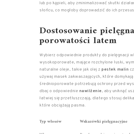
lub po kąpieli, aby zminimalizować skutki dział
słońcu, co mogłoby doprowadzić do ich przesus
Dostosowanie pielęgna
porowatości latem
Wybierz odpowiednie produkty do pielęgnacji 
wysokoporowate, mające rozchylone łuski, wyma
naturalne oleje, takie jak olej z
pestek malin
cz
używaj masek zakwaszających, które domykają ł
średnioporowate potrzebują ochrony przed wys
dbaj o odpowiednie
nawilżenie
, aby uniknąć us
łatwiej się przetłuszczają, dlatego stosuj deli
które obciążają pasma.
Typ włosów
Wskazówki pielęgnacyjne