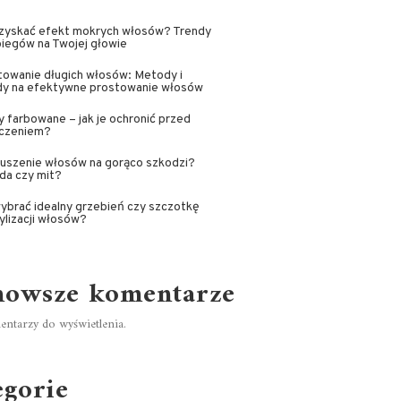
uzyskać efekt mokrych włosów? Trendy
iegów na Twojej głowie
owanie długich włosów: Metody i
dy na efektywne prostowanie włosów
 farbowane – jak je ochronić przed
zczeniem?
suszenie włosów na gorąco szkodzi?
da czy mit?
ybrać idealny grzebień czy szczotkę
ylizacji włosów?
nowsze komentarze
ntarzy do wyświetlenia.
egorie