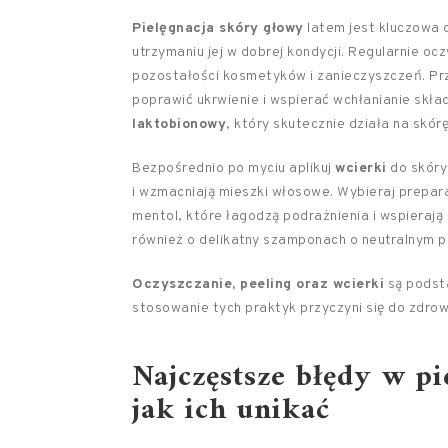
Pielęgnacja skóry głowy
latem jest kluczowa 
utrzymaniu jej w dobrej kondycji. Regularnie o
pozostałości kosmetyków i zanieczyszczeń. Prz
poprawić ukrwienie i wspierać wchłanianie skł
laktobionowy
, który skutecznie działa na skór
Bezpośrednio po myciu aplikuj
wcierki
do skóry 
i wzmacniają mieszki włosowe. Wybieraj prepara
mentol, które łagodzą podrażnienia i wspieraj
również o delikatny szamponach o neutralnym pH
Oczyszczanie, peeling oraz wcierki
są podst
stosowanie tych praktyk przyczyni się do zdro
Najczęstsze błędy w pi
jak ich unikać