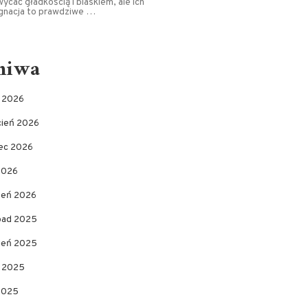
ycać gładkością i blaskiem, ale ich
ęgnacja to prawdziwe …
hiwa
c 2026
cień 2026
ec 2026
2026
zeń 2026
opad 2025
pień 2025
c 2025
 2025