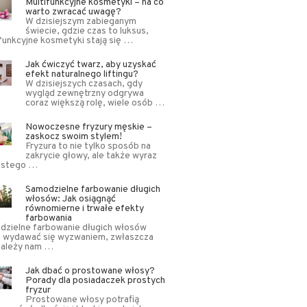
Multifunkcyjne kosmetyki – na co
warto zwracać uwagę?
W dzisiejszym zabieganym
świecie, gdzie czas to luksus,
funkcyjne kosmetyki stają się …
Jak ćwiczyć twarz, aby uzyskać
efekt naturalnego liftingu?
W dzisiejszych czasach, gdy
wygląd zewnętrzny odgrywa
coraz większą rolę, wiele osób …
Nowoczesne fryzury męskie –
zaskocz swoim stylem!
Fryzura to nie tylko sposób na
zakrycie głowy, ale także wyraz
istego …
Samodzielne farbowanie długich
włosów: Jak osiągnąć
równomierne i trwałe efekty
farbowania
dzielne farbowanie długich włosów
 wydawać się wyzwaniem, zwłaszcza
 zależy nam …
Jak dbać o prostowane włosy?
Porady dla posiadaczek prostych
fryzur
Prostowane włosy potrafią