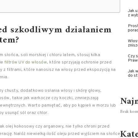
Jak 
z wyb
zed szkodliwym działaniem
Prost
pora
atem?
Włosy
znis
słońca, soli morskiej i chloru latem, stosuj kilka
Czy 
Praw
ie
filtrów UV do włosów
, które sprzyjają ochronie przed
z filtrami, które nanosisz na włosy przed ekspozycją na
Jak w
do st
nia.
czy chusty, dodatkowo osłania włosy i skórę głowy,
Naj
osów, takie jak warkocze czy koczki, zmniejszają
ewnętrznych. Warto pamiętać, aby po kąpieli w morzu lub
Brak kome
y usunąć sól oraz chlor.
ak olej kokosowy czy arganowy, nie tylko chroni przed
Kat
rację. Nałóż niewielką ilość oleju przed wyjściem na słońce