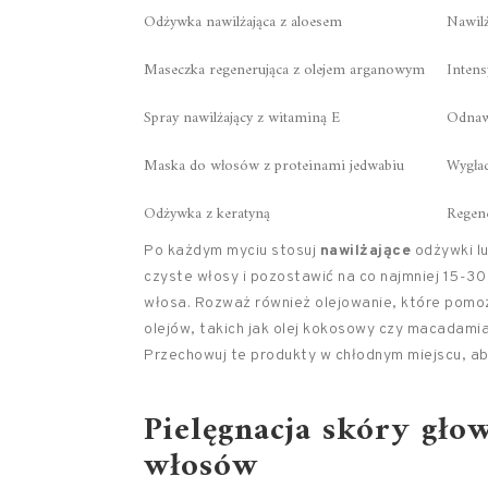
Odżywka nawilżająca z aloesem
Nawilż
Maseczka regenerująca z olejem arganowym
Intens
Spray nawilżający z witaminą E
Odnawi
Maska do włosów z proteinami jedwabiu
Wygład
Odżywka z keratyną
Regen
Po każdym myciu stosuj
nawilżające
odżywki lu
czyste włosy i pozostawić na co najmniej 15-30
włosa. Rozważ również olejowanie, które pomoż
olejów, takich jak olej kokosowy czy macadamia
Przechowuj te produkty w chłodnym miejscu, ab
Pielęgnacja skóry gło
włosów