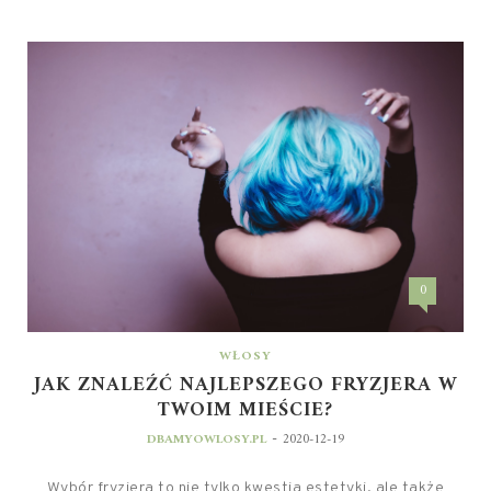
0
WŁOSY
JAK ZNALEŹĆ NAJLEPSZEGO FRYZJERA W
TWOIM MIEŚCIE?
-
DBAMYOWLOSY.PL
2020-12-19
Wybór fryzjera to nie tylko kwestia estetyki, ale także