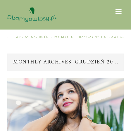
WŁOSY SZORSTKIE PO MYCIU: PRZYCZYNY I SPRAWDZONE SPOSOBY NA ODZYSKANIE MIĘKKOŚCI I BLASKU
MONTHLY ARCHIVES: GRUDZIEŃ 2020