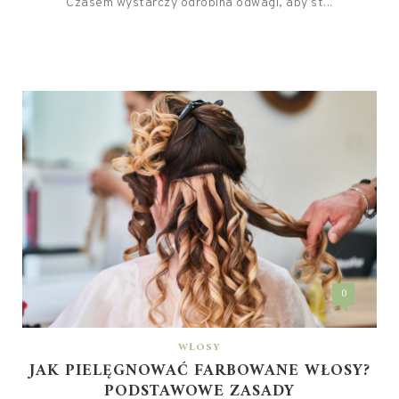
Czasem wystarczy odrobina odwagi, aby st...
0
WŁOSY
JAK PIELĘGNOWAĆ FARBOWANE WŁOSY?
PODSTAWOWE ZASADY