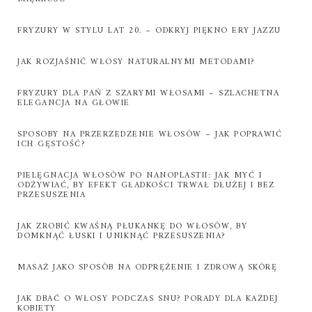
FRYZURY W STYLU LAT 20. – ODKRYJ PIĘKNO ERY JAZZU
JAK ROZJAŚNIĆ WŁOSY NATURALNYMI METODAMI?
FRYZURY DLA PAŃ Z SZARYMI WŁOSAMI – SZLACHETNA
ELEGANCJA NA GŁOWIE
SPOSOBY NA PRZERZEDZENIE WŁOSÓW – JAK POPRAWIĆ
ICH GĘSTOŚĆ?
PIELĘGNACJA WŁOSÓW PO NANOPLASTII: JAK MYĆ I
ODŻYWIAĆ, BY EFEKT GŁADKOŚCI TRWAŁ DŁUŻEJ I BEZ
PRZESUSZENIA
JAK ZROBIĆ KWAŚNĄ PŁUKANKĘ DO WŁOSÓW, BY
DOMKNĄĆ ŁUSKI I UNIKNĄĆ PRZESUSZENIA?
MASAŻ JAKO SPOSÓB NA ODPRĘŻENIE I ZDROWĄ SKÓRĘ
JAK DBAĆ O WŁOSY PODCZAS SNU? PORADY DLA KAŻDEJ
KOBIETY