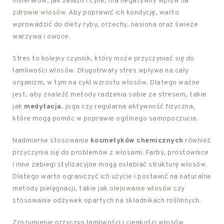
minerałów, jak żelazo i cynk, ma negatywny wpływ na
zdrowie włosów
. Aby poprawić ich kondycję, warto
wprowadzić do diety ryby, orzechy, nasiona oraz świeże
warzywa i owoce.
Stres to kolejny czynnik, który może przyczyniać się do
łamliwości włosów. Długotrwały stres wpływa na cały
organizm, w tym na cykl wzrostu włosów. Dlatego ważne
jest, aby znaleźć metody radzenia sobie ze stresem, takie
jak
medytacja
, joga czy regularna aktywność fizyczna,
które mogą pomóc w poprawie ogólnego samopoczucia.
Nadmierne stosowanie
kosmetyków chemicznych
również
przyczynia się do problemów z włosami. Farby, prostownice
i inne zabiegi stylizacyjne mogą osłabiać strukturę włosów.
Dlatego warto ograniczyć ich użycie i postawić na naturalne
metody pielęgnacji, takie jak
olejowanie włosów
czy
stosowanie odżywek opartych na składnikach roślinnych.
Zrozumienie przyczyn łamliwości i cienkości włosów