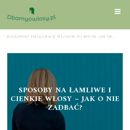
 SIĘ DO SPECJALISTY
KOLEJNOŚĆ PIELĘGNACJI WŁOSÓW PO MYCIU: JAK UKŁADAĆ ODŻYWKĘ, TERMOOCHRONĘ I STYLIZACJĘ, BY NIE PRZECIĄŻYĆ PASM
SPOSOBY NA ŁAMLIWE I
CIENKIE WŁOSY – JAK O NIE
ZADBAĆ?