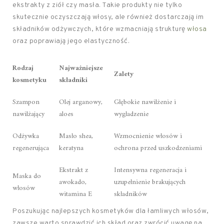
ekstrakty z ziół czy masła. Takie produkty nie tylko
skutecznie oczyszczają włosy, ale również dostarczają im
składników odżywczych, które wzmacniają strukturę
włosa
oraz poprawiają jego elastyczność.
Rodzaj
Najważniejsze
Zalety
kosmetyku
składniki
Szampon
Olej arganowy,
Głębokie nawilżenie i
nawilżający
aloes
wygładzenie
Odżywka
Masło shea,
Wzmocnienie włosów i
regenerująca
keratyna
ochrona przed uszkodzeniami
Ekstrakt z
Intensywna regeneracja i
Maska do
awokado,
uzupełnienie brakujących
włosów
witamina E
składników
Poszukując najlepszych kosmetyków dla łamliwych włosów,
zawsze warto sprawdzić ich skład oraz zwrócić uwagę na