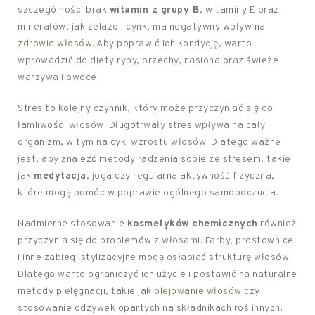
szczególności brak
witamin z grupy B
, witaminy E oraz
minerałów, jak żelazo i cynk, ma negatywny wpływ na
zdrowie włosów
. Aby poprawić ich kondycję, warto
wprowadzić do diety ryby, orzechy, nasiona oraz świeże
warzywa i owoce.
Stres to kolejny czynnik, który może przyczyniać się do
łamliwości włosów. Długotrwały stres wpływa na cały
organizm, w tym na cykl wzrostu włosów. Dlatego ważne
jest, aby znaleźć metody radzenia sobie ze stresem, takie
jak
medytacja
, joga czy regularna aktywność fizyczna,
które mogą pomóc w poprawie ogólnego samopoczucia.
Nadmierne stosowanie
kosmetyków chemicznych
również
przyczynia się do problemów z włosami. Farby, prostownice
i inne zabiegi stylizacyjne mogą osłabiać strukturę włosów.
Dlatego warto ograniczyć ich użycie i postawić na naturalne
metody pielęgnacji, takie jak
olejowanie włosów
czy
stosowanie odżywek opartych na składnikach roślinnych.