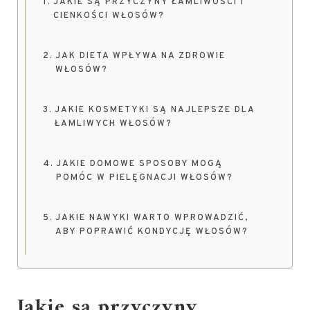
JAKIE SĄ PRZYCZYNY ŁAMLIWOŚCI I
CIENKOŚCI WŁOSÓW?
JAK DIETA WPŁYWA NA ZDROWIE
WŁOSÓW?
JAKIE KOSMETYKI SĄ NAJLEPSZE DLA
ŁAMLIWYCH WŁOSÓW?
JAKIE DOMOWE SPOSOBY MOGĄ
POMÓC W PIELĘGNACJI WŁOSÓW?
JAKIE NAWYKI WARTO WPROWADZIĆ,
ABY POPRAWIĆ KONDYCJĘ WŁOSÓW?
Jakie są przyczyny