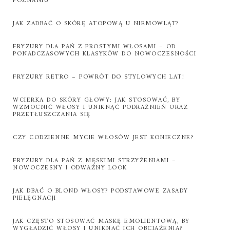
POZNANIU
JAK ZADBAĆ O SKÓRĘ ATOPOWĄ U NIEMOWLĄT?
FRYZURY DLA PAŃ Z PROSTYMI WŁOSAMI – OD
PONADCZASOWYCH KLASYKÓW DO NOWOCZESNOŚCI
FRYZURY RETRO – POWRÓT DO STYLOWYCH LAT!
WCIERKA DO SKÓRY GŁOWY: JAK STOSOWAĆ, BY
WZMOCNIĆ WŁOSY I UNIKNĄĆ PODRAŻNIEŃ ORAZ
PRZETŁUSZCZANIA SIĘ
CZY CODZIENNE MYCIE WŁOSÓW JEST KONIECZNE?
FRYZURY DLA PAŃ Z MĘSKIMI STRZYŻENIAMI –
NOWOCZESNY I ODWAŻNY LOOK
JAK DBAĆ O BLOND WŁOSY? PODSTAWOWE ZASADY
PIELĘGNACJI
JAK CZĘSTO STOSOWAĆ MASKĘ EMOLIENTOWĄ, BY
WYGŁADZIĆ WŁOSY I UNIKNĄĆ ICH OBCIĄŻENIA?