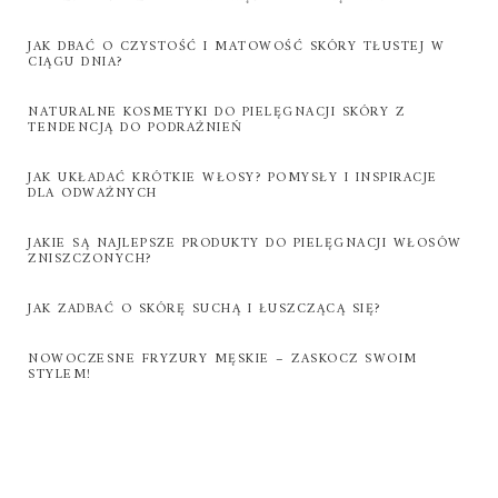
JAK DBAĆ O CZYSTOŚĆ I MATOWOŚĆ SKÓRY TŁUSTEJ W
CIĄGU DNIA?
NATURALNE KOSMETYKI DO PIELĘGNACJI SKÓRY Z
TENDENCJĄ DO PODRAŻNIEŃ
JAK UKŁADAĆ KRÓTKIE WŁOSY? POMYSŁY I INSPIRACJE
DLA ODWAŻNYCH
JAKIE SĄ NAJLEPSZE PRODUKTY DO PIELĘGNACJI WŁOSÓW
ZNISZCZONYCH?
JAK ZADBAĆ O SKÓRĘ SUCHĄ I ŁUSZCZĄCĄ SIĘ?
NOWOCZESNE FRYZURY MĘSKIE – ZASKOCZ SWOIM
STYLEM!