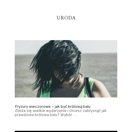
URODA
Fryzury wieczorowe – jak być królową balu
Zbliża się wielkie wydarzenie i chcesz zabłysnąć jak
prawdziwa królowa balu? Wybór …