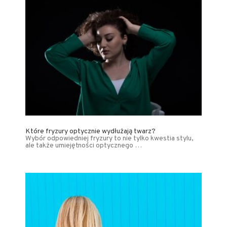
Które fryzury optycznie wydłużają twarz?
Wybór odpowiedniej fryzury to nie tylko kwestia stylu,
ale także umiejętności optycznego …