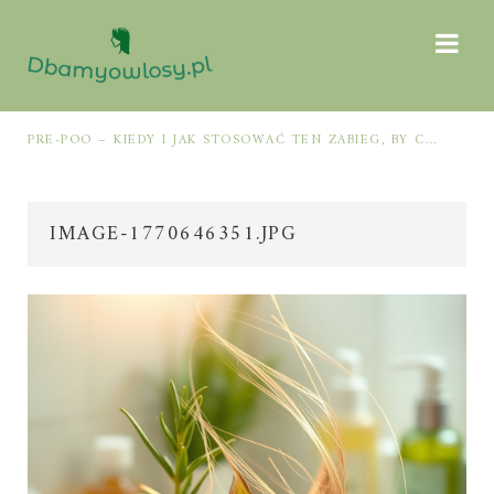
MÓW Z JAMĄ USTNĄ
PRE-POO – KIEDY I JAK STOSOWAĆ TEN ZABIEG, BY CHRONIĆ I NAWILŻAĆ WŁOSY PRZED MYCIEM SZAMPONEM
IMAGE-1770646351.JPG