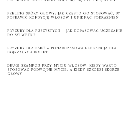
PRZEKROCZENIA I KIEDY ZGŁOSIĆ SIĘ DO SPECJALISTY
PEELING SKÓRY GŁOWY: JAK CZĘSTO GO STOSOWAĆ, BY
POPRAWIĆ KONDYCJĘ WŁOSÓW I UNIKNĄĆ PODRAŻNIEŃ
FRYZURY DLA PUSZYSTYCH – JAK DOPASOWAĆ UCZESANIE
DO SYLWETKI?
FRYZURY DLA BABĆ – PONADCZASOWA ELEGANCJA DLA
DOJRZAŁYCH KOBIET
DRUGI SZAMPON PRZY MYCIU WŁOSÓW: KIEDY WARTO
STOSOWAĆ PODWÓJNE MYCIE, A KIEDY SZKODZI SKÓRZE
GŁOWY