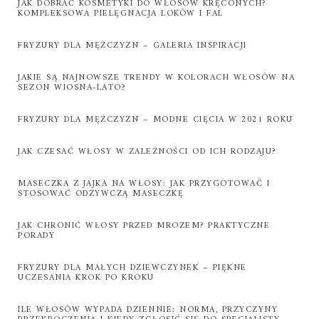
JAK DOBRAĆ KOSMETYKI DO WŁOSÓW KRĘCONYCH?
KOMPLEKSOWA PIELĘGNACJA LOKÓW I FAL
FRYZURY DLA MĘŻCZYZN – GALERIA INSPIRACJI
JAKIE SĄ NAJNOWSZE TRENDY W KOLORACH WŁOSÓW NA
SEZON WIOSNA-LATO?
FRYZURY DLA MĘŻCZYZN – MODNE CIĘCIA W 2021 ROKU
JAK CZESAĆ WŁOSY W ZALEŻNOŚCI OD ICH RODZAJU?
MASECZKA Z JAJKA NA WŁOSY: JAK PRZYGOTOWAĆ I
STOSOWAĆ ODŻYWCZĄ MASECZKĘ
JAK CHRONIĆ WŁOSY PRZED MROZEM? PRAKTYCZNE
PORADY
FRYZURY DLA MAŁYCH DZIEWCZYNEK – PIĘKNE
UCZESANIA KROK PO KROKU
ILE WŁOSÓW WYPADA DZIENNIE: NORMA, PRZYCZYNY