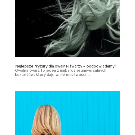
Najlepsze fryzury dla owalnej twarzy – podpowiadamy!
Owalna twarz to jeden z najbardziej uniwersalnych
kształtów, który daje wiele możliwości …