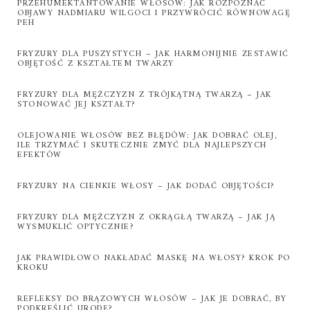
PRZEHUMEKTANTOWANIE WŁOSÓW: JAK ROZPOZNAĆ
OBJAWY NADMIARU WILGOCI I PRZYWRÓCIĆ RÓWNOWAGĘ
PEH
FRYZURY DLA PUSZYSTYCH – JAK HARMONIJNIE ZESTAWIĆ
OBJĘTOŚĆ Z KSZTAŁTEM TWARZY
FRYZURY DLA MĘŻCZYZN Z TRÓJKĄTNĄ TWARZĄ – JAK
STONOWAĆ JEJ KSZTAŁT?
OLEJOWANIE WŁOSÓW BEZ BŁĘDÓW: JAK DOBRAĆ OLEJ,
ILE TRZYMAĆ I SKUTECZNIE ZMYĆ DLA NAJLEPSZYCH
EFEKTÓW
FRYZURY NA CIENKIE WŁOSY – JAK DODAĆ OBJĘTOŚCI?
FRYZURY DLA MĘŻCZYZN Z OKRĄGŁĄ TWARZĄ – JAK JĄ
WYSMUKLIĆ OPTYCZNIE?
JAK PRAWIDŁOWO NAKŁADAĆ MASKĘ NA WŁOSY? KROK PO
KROKU
REFLEKSY DO BRĄZOWYCH WŁOSÓW – JAK JE DOBRAĆ, BY
PODKREŚLIĆ URODĘ?