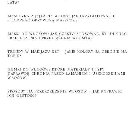
LATA?
MASECZKA Z JAJKA NA WŁOSY: JAK PRZYGOTOWAĆ I
STOSOWAĆ ODŻYWCZĄ MASECZKĘ
MASKI DO WŁOSÓW: JAK CZĘSTO STOSOWAĆ, BY UNIKNĄĆ
PRZESUSZENIA I PRZECIĄŻENIA WŁOSÓW?
TRENDY W MAKIJAŻU UST – JAKIE KOLORY SĄ OBECNIE NA
TOPIE?
GUMKI DO WŁOSÓW: KTÓRE MATERIAŁY I TYPY
NAPRAWDĘ CHRONIĄ PRZED ŁAMANIEM I USZKODZENIAMI
WŁOSÓW
SPOSOBY NA PRZERZEDZENIE WŁOSÓW – JAK POPRAWIĆ
ICH GĘSTOŚĆ?