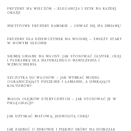
FRYZURY NA WIECZÓR – ELEGANCJA I SZYK NA KAŻDEJ
OKAZJI
NIETYPOWE FRYZURY DAMSKIE – ODWAŻ SIĘ NA ZMIANĘ!
FRYZURY DLA DZIEWCZYNEK NA WIOSNĘ – ŚWIEŻY START
W NOWYM SEZONIE
SIEMIĘ LNIANE NA WŁOSY: JAK STOSOWAĆ GLUTEK, OLEJ
I PŁUKANKĘ DLA NATURALNEGO NAWILŻENIA I
WZMOCNIENIA
SZCZOTKA DO WŁOSÓW – JAK WYBRAĆ MODEL
OGRANICZAJĄCY PUSZENIE I ŁAMANIE, A UNIKAJĄCY
KOŁTUNÓW?
MAGIA OLEJKÓW ETERYCZNYCH – JAK STOSOWAĆ JE W
PIELĘGNACJI?
JAK UZYSKAĆ MATOWĄ, JEDNOLITĄ CERĘ?
JAK ZADBAĆ O ZDROWIE I PIĘKNO SKÓRY NA DOJRZAŁE