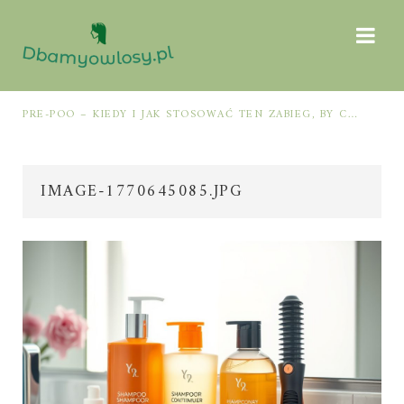
MÓW Z JAMĄ USTNĄ
PRE-POO – KIEDY I JAK STOSOWAĆ TEN ZABIEG, BY CHRONIĆ I NAWILŻAĆ WŁOSY PRZED MYCIEM SZAMPONEM
IMAGE-1770645085.JPG