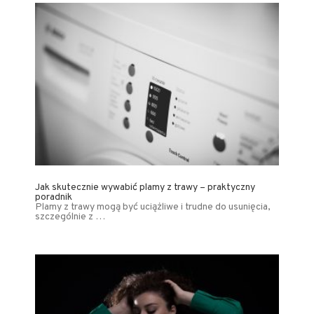
Jak skutecznie wywabić plamy z trawy – praktyczny
poradnik
Plamy z trawy mogą być uciążliwe i trudne do usunięcia,
szczególnie z …