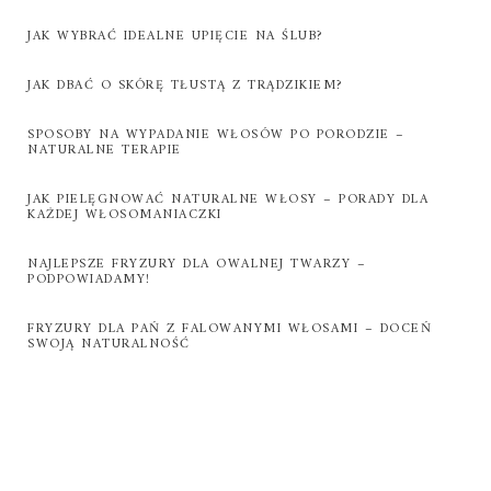
JAK WYBRAĆ IDEALNE UPIĘCIE NA ŚLUB?
JAK DBAĆ O SKÓRĘ TŁUSTĄ Z TRĄDZIKIEM?
SPOSOBY NA WYPADANIE WŁOSÓW PO PORODZIE –
NATURALNE TERAPIE
JAK PIELĘGNOWAĆ NATURALNE WŁOSY – PORADY DLA
KAŻDEJ WŁOSOMANIACZKI
NAJLEPSZE FRYZURY DLA OWALNEJ TWARZY –
PODPOWIADAMY!
FRYZURY DLA PAŃ Z FALOWANYMI WŁOSAMI – DOCEŃ
SWOJĄ NATURALNOŚĆ