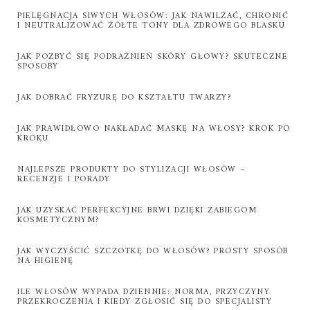
PIELĘGNACJA SIWYCH WŁOSÓW: JAK NAWILŻAĆ, CHRONIĆ
I NEUTRALIZOWAĆ ŻÓŁTE TONY DLA ZDROWEGO BLASKU
JAK POZBYĆ SIĘ PODRAŻNIEŃ SKÓRY GŁOWY? SKUTECZNE
SPOSOBY
JAK DOBRAĆ FRYZURĘ DO KSZTAŁTU TWARZY?
JAK PRAWIDŁOWO NAKŁADAĆ MASKĘ NA WŁOSY? KROK PO
KROKU
NAJLEPSZE PRODUKTY DO STYLIZACJI WŁOSÓW –
RECENZJE I PORADY
JAK UZYSKAĆ PERFEKCYJNE BRWI DZIĘKI ZABIEGOM
KOSMETYCZNYM?
JAK WYCZYŚCIĆ SZCZOTKĘ DO WŁOSÓW? PROSTY SPOSÓB
NA HIGIENĘ
ILE WŁOSÓW WYPADA DZIENNIE: NORMA, PRZYCZYNY
PRZEKROCZENIA I KIEDY ZGŁOSIĆ SIĘ DO SPECJALISTY