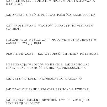
CZY HENNA JEST DOBRYM WYBOREM DLA FARBOWANIA
WŁOSÓW?
JAK ZADBAĆ O SKÓRĘ PODCZAS PODRÓŻY SAMOLOTEM?
CZY PROSTOWANIE WŁOSÓW GORĄCYM POWIETRZEM
SZKODZI?
FRYZURY DLA MĘŻCZYZN – MODOWE METAMORFOZY W
ZASIĘGU TWOJEJ RĘKI
DŁUGIE FRYZURY – JAK WYDOBYĆ ICH PEŁEN POTENCJAŁ?
PIELĘGNACJA WŁOSÓW PO HENNIE: JAK ZACHOWAĆ
BLASK, ELASTYCZNOŚĆ I UNIKNĄĆ PRZESUSZENIA
JAK UZYSKAĆ EFEKT NATURALNEGO OPALANIA?
JAK DBAĆ O PIĘKNE I ZDROWE PAZNOKCIE DZIECKA?
JAK WYBRAĆ IDEALNY GRZEBIEŃ CZY SZCZOTKĘ DO
STYLIZACJI WŁOSÓW?