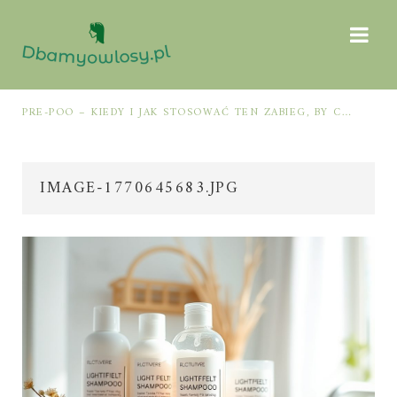
MÓW Z JAMĄ USTNĄ
PRE-POO – KIEDY I JAK STOSOWAĆ TEN ZABIEG, BY CHRONIĆ I NAWILŻAĆ WŁOSY PRZED MYCIEM SZAMPONEM
IMAGE-1770645683.JPG