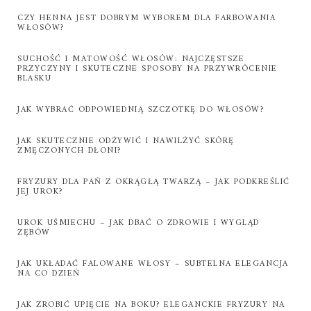
CZY HENNA JEST DOBRYM WYBOREM DLA FARBOWANIA
WŁOSÓW?
SUCHOŚĆ I MATOWOŚĆ WŁOSÓW: NAJCZĘSTSZE
PRZYCZYNY I SKUTECZNE SPOSOBY NA PRZYWRÓCENIE
BLASKU
JAK WYBRAĆ ODPOWIEDNIĄ SZCZOTKĘ DO WŁOSÓW?
JAK SKUTECZNIE ODŻYWIĆ I NAWILŻYĆ SKÓRĘ
ZMĘCZONYCH DŁONI?
FRYZURY DLA PAŃ Z OKRĄGŁĄ TWARZĄ – JAK PODKREŚLIĆ
JEJ UROK?
UROK UŚMIECHU – JAK DBAĆ O ZDROWIE I WYGLĄD
ZĘBÓW
JAK UKŁADAĆ FALOWANE WŁOSY – SUBTELNA ELEGANCJA
NA CO DZIEŃ
JAK ZROBIĆ UPIĘCIE NA BOKU? ELEGANCKIE FRYZURY NA