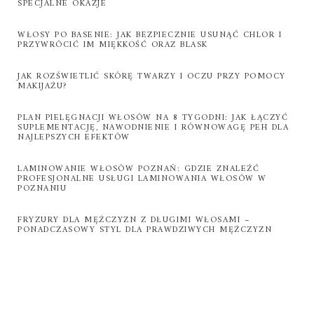
SPECJALNE OKAZJE
WŁOSY PO BASENIE: JAK BEZPIECZNIE USUNĄĆ CHLOR I
PRZYWRÓCIĆ IM MIĘKKOŚĆ ORAZ BLASK
JAK ROZŚWIETLIĆ SKÓRĘ TWARZY I OCZU PRZY POMOCY
MAKIJAŻU?
PLAN PIELĘGNACJI WŁOSÓW NA 8 TYGODNI: JAK ŁĄCZYĆ
SUPLEMENTACJĘ, NAWODNIENIE I RÓWNOWAGĘ PEH DLA
NAJLEPSZYCH EFEKTÓW
LAMINOWANIE WŁOSÓW POZNAŃ: GDZIE ZNALEŹĆ
PROFESJONALNE USŁUGI LAMINOWANIA WŁOSÓW W
POZNANIU
FRYZURY DLA MĘŻCZYZN Z DŁUGIMI WŁOSAMI –
PONADCZASOWY STYL DLA PRAWDZIWYCH MĘŻCZYZN