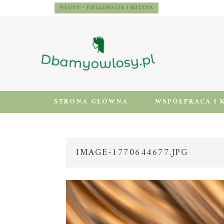
WŁOSY – PIELĘGNACJA I RUTYNA
STRONA GŁÓWNA
WSPÓŁPRACA I 
IMAGE-1770644677.JPG