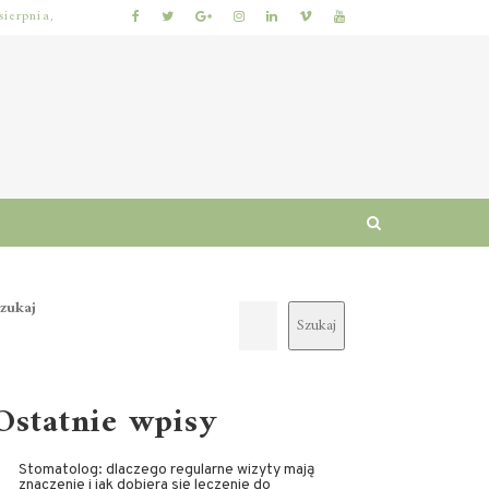
sierpnia,
 I RUTYNA
WŁOSY SZORSTKIE PO MYCIU: PRZYCZYNY I SPRAWDZONE SPOSOBY NA ODZYSKANIE MIĘKKOŚCI I BLASKU
zukaj
Szukaj
Ostatnie wpisy
Stomatolog: dlaczego regularne wizyty mają
znaczenie i jak dobiera się leczenie do