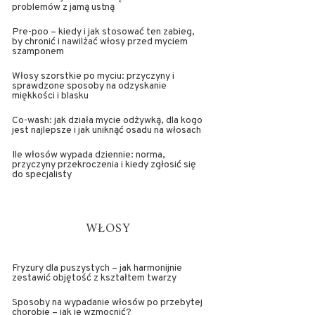
problemów z jamą ustną
Pre-poo – kiedy i jak stosować ten zabieg,
by chronić i nawilżać włosy przed myciem
szamponem
Włosy szorstkie po myciu: przyczyny i
sprawdzone sposoby na odzyskanie
miękkości i blasku
Co-wash: jak działa mycie odżywką, dla kogo
jest najlepsze i jak uniknąć osadu na włosach
Ile włosów wypada dziennie: norma,
przyczyny przekroczenia i kiedy zgłosić się
do specjalisty
WŁOSY
Fryzury dla puszystych – jak harmonijnie
zestawić objętość z kształtem twarzy
Sposoby na wypadanie włosów po przebytej
chorobie – jak je wzmocnić?