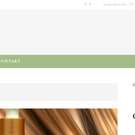
poniedziałek, 10 
WŁOSY – PIELĘGNACJA
PRE-POO – KIEDY I JAK STOSOWAĆ TEN ZABIEG, BY CHRONIĆ I NAWILŻAĆ WŁOSY PRZED MYCIEM SZAMPONEM
2026
KONTAKT
S