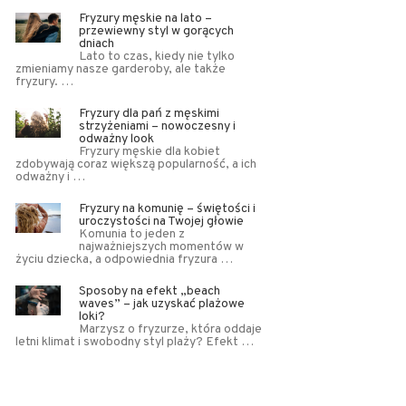
Fryzury męskie na lato –
przewiewny styl w gorących
dniach
Lato to czas, kiedy nie tylko
zmieniamy nasze garderoby, ale także
fryzury. …
Fryzury dla pań z męskimi
strzyżeniami – nowoczesny i
odważny look
Fryzury męskie dla kobiet
zdobywają coraz większą popularność, a ich
odważny i …
Fryzury na komunię – świętości i
uroczystości na Twojej głowie
Komunia to jeden z
najważniejszych momentów w
życiu dziecka, a odpowiednia fryzura …
Sposoby na efekt „beach
waves” – jak uzyskać plażowe
loki?
Marzysz o fryzurze, która oddaje
letni klimat i swobodny styl plaży? Efekt …