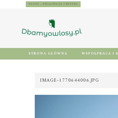
WŁOSY – PIELĘGNACJA I RUTYNA
STRONA GŁÓWNA
WSPÓŁPRACA I 
IMAGE-1770644006.JPG