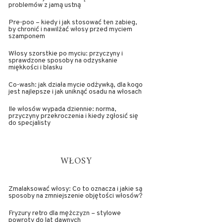
problemów z jamą ustną
Pre-poo – kiedy i jak stosować ten zabieg,
by chronić i nawilżać włosy przed myciem
szamponem
Włosy szorstkie po myciu: przyczyny i
sprawdzone sposoby na odzyskanie
miękkości i blasku
Co-wash: jak działa mycie odżywką, dla kogo
jest najlepsze i jak uniknąć osadu na włosach
Ile włosów wypada dziennie: norma,
przyczyny przekroczenia i kiedy zgłosić się
do specjalisty
WŁOSY
Zmalaksować włosy: Co to oznacza i jakie są
sposoby na zmniejszenie objętości włosów?
Fryzury retro dla mężczyzn – stylowe
powroty do lat dawnych