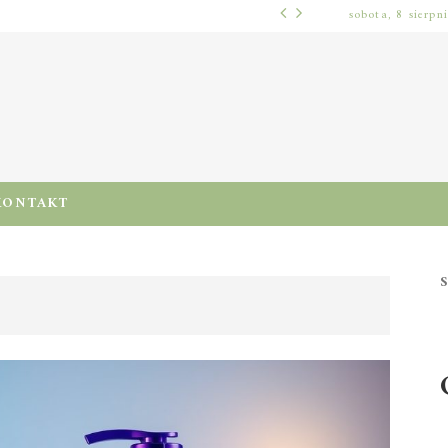
sobota, 8 sierpn
WŁOSY – PIELĘGNACJA
PRE-POO – KIEDY I JAK STOSOWAĆ TEN ZABIEG, BY CHRONIĆ I NAWILŻAĆ WŁOSY PRZED MYCIEM SZAMPONEM
KONTAKT
S