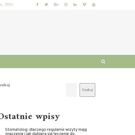
ia, 2026
 I RUTYNA
WŁOSY SZORSTKIE PO MYCIU: PRZYCZYNY I SPRAWDZONE SPOSOBY NA ODZYSKANIE MIĘKKOŚCI I BLASKU
zukaj
Szukaj
Ostatnie wpisy
Stomatolog: dlaczego regularne wizyty mają
znaczenie i jak dobiera się leczenie do