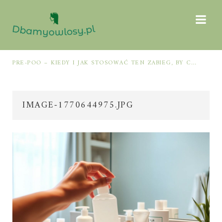
MÓW Z JAMĄ USTNĄ
PRE-POO – KIEDY I JAK STOSOWAĆ TEN ZABIEG, BY CHRONIĆ I NAWILŻAĆ WŁOSY PRZED MYCIEM SZAMPONEM
IMAGE-1770644975.JPG