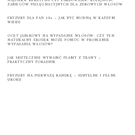
NAJPIERW KERATYNA CZY FARBOWANIE: KOLEJNOŚĆ
ZABIEGÓW PIELĘGNACYJNYCH DLA ZDROWYCH WŁOSÓW
FRYZURY DLA PAŃ 50+ – JAK BYĆ MODNĄ W KAŻDYM
WIEKU
OCET JABŁKOWY NA WYPADANIE WŁOSÓW: CZY TEN
NATURALNY ŚRODEK MOŻE POMÓC W PROBLEMIE
WYPADANIA WŁOSÓW?
JAK SKUTECZNIE WYWABIĆ PLAMY Z TRAWY –
PRAKTYCZNY PORADNIK
FRYZURY NA PIERWSZĄ RANDKĘ – SUBTELNE I PEŁNE
UROKU