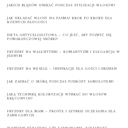
JAKICH BŁĘDÓW UNIKAĆ PODCZAS STYLIZACJI WŁOSÓW?
JAK UKŁADAĆ WŁOSY NA PASMA? KROK PO KROKU DLA
RÓŻNYCH DŁUGOŚCI
DIETA ANTYCELLULITOWA – CO JEŚĆ, ABY POZBYĆ SIĘ
POMARAŃCZOWEJ SKÓRKI?
FRYZURY NA WALENTYNKI – ROMANTYZM I ELEGANCJA W
JEDNYM
FRYZURY NA WESELE – INSPIRACJE DLA GOŚCI I DRUHEN
JAK ZADBAĆ O SKÓRĘ PODCZAS PODRÓŻY SAMOLOTEM?
JAKĄ TECHNIKĘ KOLORYZACJI WYBRAĆ DO WŁOSÓW
KRĘCONYCH?
FRYZURY DLA MAM – PROSTE I SZYBKIE UCZESANIA DLA
ZABIEGANYCH