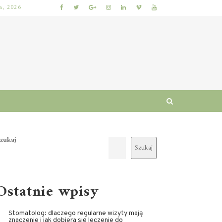
ia, 2026
LĘGNACJA I RUTYNA
WŁOSY ZNISZCZONE PROSTOWNICĄ: JAK OGRANICZYĆ ŁAMLIWOŚĆ I PRZYWRÓCIĆ MIĘKKOŚĆ KROK PO KROKU
zukaj
Szukaj
Ostatnie wpisy
Stomatolog: dlaczego regularne wizyty mają
znaczenie i jak dobiera się leczenie do