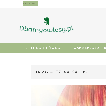
WŁOSY – PIELĘGNACJA I RUTYNA
STRONA GŁÓWNA
WSPÓŁPRACA I 
IMAGE-1770646541.JPG