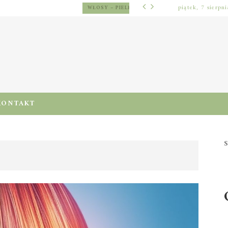
piątek, 7 sierpn
WŁOSY – PIE
KOLEJNOŚĆ PIELĘGNACJI WŁOSÓW PO MYCIU: JAK UKŁADAĆ ODŻYWKĘ, TERMOOCHRONĘ I STYLIZACJĘ, BY NIE PRZECIĄŻYĆ PASM
KONTAKT
S