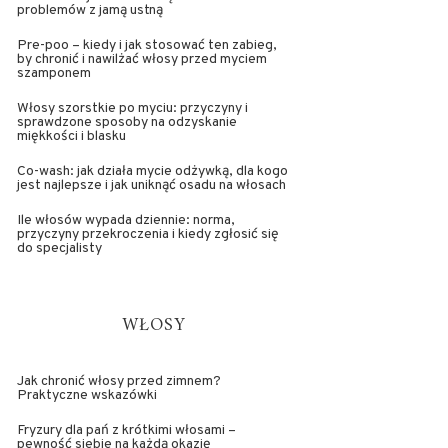
problemów z jamą ustną
Pre-poo – kiedy i jak stosować ten zabieg,
by chronić i nawilżać włosy przed myciem
szamponem
Włosy szorstkie po myciu: przyczyny i
sprawdzone sposoby na odzyskanie
miękkości i blasku
Co-wash: jak działa mycie odżywką, dla kogo
jest najlepsze i jak uniknąć osadu na włosach
Ile włosów wypada dziennie: norma,
przyczyny przekroczenia i kiedy zgłosić się
do specjalisty
WŁOSY
Jak chronić włosy przed zimnem?
Praktyczne wskazówki
Fryzury dla pań z krótkimi włosami –
pewność siebie na każdą okazję