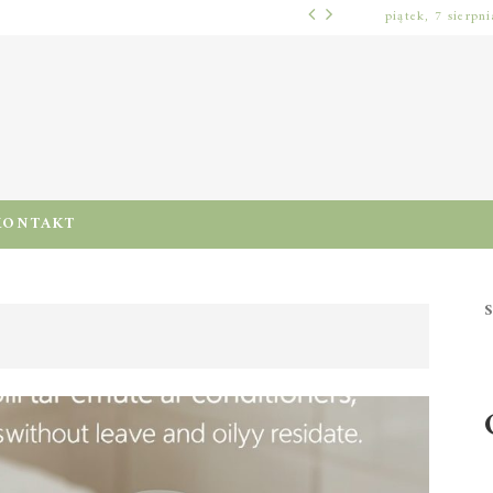
piątek, 7 sierpn
WŁOSY – PIELĘGNACJA
PRE-POO – KIEDY I JAK STOSOWAĆ TEN ZABIEG, BY CHRONIĆ I NAWILŻAĆ WŁOSY PRZED MYCIEM SZAMPONEM
KONTAKT
S