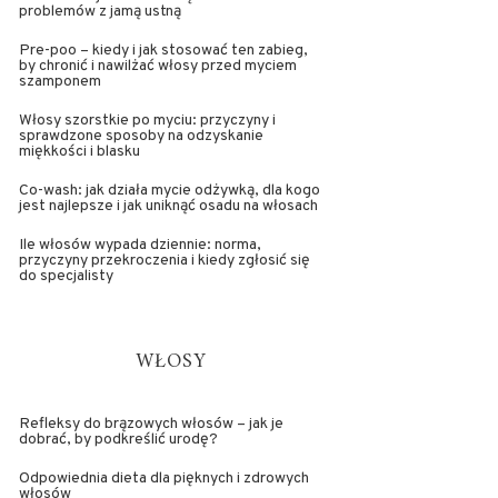
problemów z jamą ustną
Pre-poo – kiedy i jak stosować ten zabieg,
by chronić i nawilżać włosy przed myciem
szamponem
Włosy szorstkie po myciu: przyczyny i
sprawdzone sposoby na odzyskanie
miękkości i blasku
Co-wash: jak działa mycie odżywką, dla kogo
jest najlepsze i jak uniknąć osadu na włosach
Ile włosów wypada dziennie: norma,
przyczyny przekroczenia i kiedy zgłosić się
do specjalisty
WŁOSY
Refleksy do brązowych włosów – jak je
dobrać, by podkreślić urodę?
Odpowiednia dieta dla pięknych i zdrowych
włosów