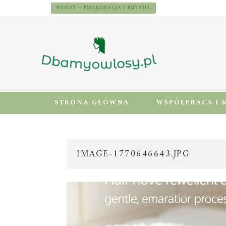
WŁOSY – PIELĘGNACJA I RUTYNA
STRONA GŁÓWNA
WSPÓŁPRACA I 
IMAGE-1770646643.JPG