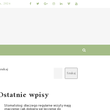
ia, 2026
 I RUTYNA
WŁOSY SZORSTKIE PO MYCIU: PRZYCZYNY I SPRAWDZONE SPOSOBY NA ODZYSKANIE MIĘKKOŚCI I BLASKU
zukaj
Szukaj
Ostatnie wpisy
Stomatolog: dlaczego regularne wizyty mają
znaczenie i jak dobiera się leczenie do