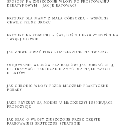
SPOSOBY NA ZNISZCZONE WŁOSY PO PROSTOWANIU
KERATYNOWYM – JAK JE RATOWAĆ?
FRYZURY DLA MAMY Z MAŁĄ CÓRECZKĄ – WSPÓLNE
CHWILE PEŁNE UROKU
FRYZURY NA KOMUNIĘ – ŚWIĘTOŚCI I UROCZYSTOŚCI NA
TWOJEJ GŁOWIE
JAK ZNIWELOWAĆ PORY ROZSZERZONE NA TWARZY?
OLEJOWANIE WŁOSÓW BEZ BŁĘDÓW: JAK DOBRAĆ OLEJ,
ILE TRZYMAĆ I SKUTECZNIE ZMYĆ DLA NAJLEPSZYCH
EFEKTÓW
JAK CHRONIĆ WŁOSY PRZED MROZEM? PRAKTYCZNE
PORADY
JAKIE FRYZURY SĄ MODNE U MŁODZIEŻY? INSPIRUJĄCE
PROPOZYCJE
JAK DBAĆ O WŁOSY ZNISZCZONE PRZEZ CZĘSTE
FARBOWANIE? SKUTECZNE STRATEGIE