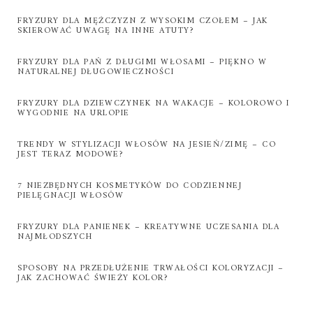
FRYZURY DLA MĘŻCZYZN Z WYSOKIM CZOŁEM – JAK
SKIEROWAĆ UWAGĘ NA INNE ATUTY?
FRYZURY DLA PAŃ Z DŁUGIMI WŁOSAMI – PIĘKNO W
NATURALNEJ DŁUGOWIECZNOŚCI
FRYZURY DLA DZIEWCZYNEK NA WAKACJE – KOLOROWO I
WYGODNIE NA URLOPIE
TRENDY W STYLIZACJI WŁOSÓW NA JESIEŃ/ZIMĘ – CO
JEST TERAZ MODOWE?
7 NIEZBĘDNYCH KOSMETYKÓW DO CODZIENNEJ
PIELĘGNACJI WŁOSÓW
FRYZURY DLA PANIENEK – KREATYWNE UCZESANIA DLA
NAJMŁODSZYCH
SPOSOBY NA PRZEDŁUŻENIE TRWAŁOŚCI KOLORYZACJI –
JAK ZACHOWAĆ ŚWIEŻY KOLOR?