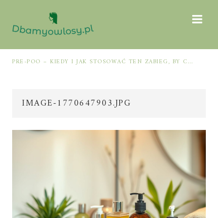
MÓW Z JAMĄ USTNĄ
PRE-POO – KIEDY I JAK STOSOWAĆ TEN ZABIEG, BY CHRONIĆ I NAWILŻAĆ WŁOSY PRZED MYCIEM SZAMPONEM
IMAGE-1770647903.JPG