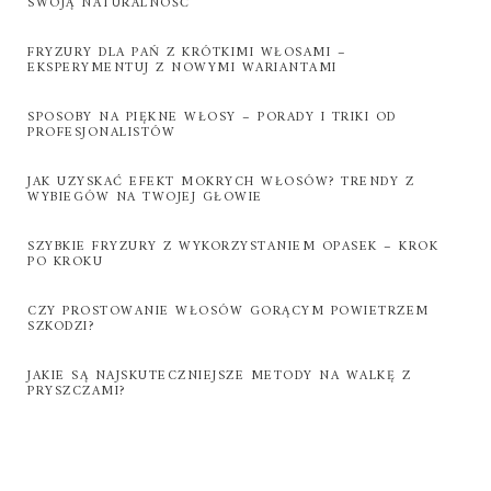
SWOJĄ NATURALNOŚĆ
FRYZURY DLA PAŃ Z KRÓTKIMI WŁOSAMI –
EKSPERYMENTUJ Z NOWYMI WARIANTAMI
SPOSOBY NA PIĘKNE WŁOSY – PORADY I TRIKI OD
PROFESJONALISTÓW
JAK UZYSKAĆ EFEKT MOKRYCH WŁOSÓW? TRENDY Z
WYBIEGÓW NA TWOJEJ GŁOWIE
SZYBKIE FRYZURY Z WYKORZYSTANIEM OPASEK – KROK
PO KROKU
CZY PROSTOWANIE WŁOSÓW GORĄCYM POWIETRZEM
SZKODZI?
JAKIE SĄ NAJSKUTECZNIEJSZE METODY NA WALKĘ Z
PRYSZCZAMI?