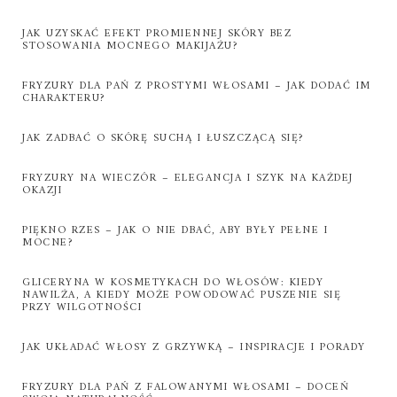
JAK UZYSKAĆ EFEKT PROMIENNEJ SKÓRY BEZ
STOSOWANIA MOCNEGO MAKIJAŻU?
FRYZURY DLA PAŃ Z PROSTYMI WŁOSAMI – JAK DODAĆ IM
CHARAKTERU?
JAK ZADBAĆ O SKÓRĘ SUCHĄ I ŁUSZCZĄCĄ SIĘ?
FRYZURY NA WIECZÓR – ELEGANCJA I SZYK NA KAŻDEJ
OKAZJI
PIĘKNO RZES – JAK O NIE DBAĆ, ABY BYŁY PEŁNE I
MOCNE?
GLICERYNA W KOSMETYKACH DO WŁOSÓW: KIEDY
NAWILŻA, A KIEDY MOŻE POWODOWAĆ PUSZENIE SIĘ
PRZY WILGOTNOŚCI
JAK UKŁADAĆ WŁOSY Z GRZYWKĄ – INSPIRACJE I PORADY
FRYZURY DLA PAŃ Z FALOWANYMI WŁOSAMI – DOCEŃ