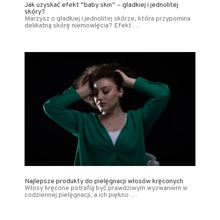
Jak uzyskać efekt “baby skin” – gładkiej i jednolitej
skóry?
Marzysz o gładkiej i jednolitej skórze, która przypomina
delikatną skórę niemowlęcia? Efekt …
Najlepsze produkty do pielęgnacji włosów kręconych
Włosy kręcone potrafią być prawdziwym wyzwaniem w
codziennej pielęgnacji, a ich piękno …